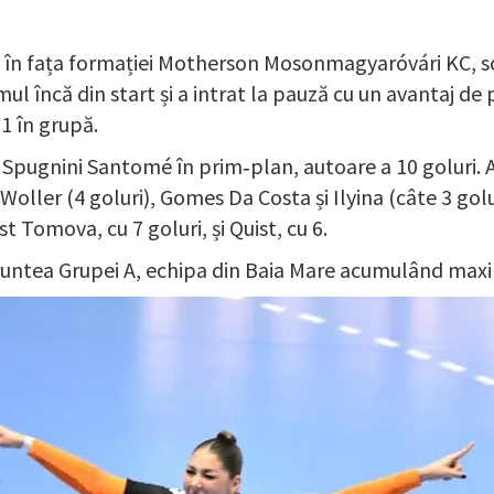
ră în fața formației Motherson Mosonmagyaróvári KC, 
l încă din start și a intrat la pauză cu un avantaj de 
 1 în grupă.
Spugnini Santomé în prim‑plan, autoare a 10 goluri. Au 
Woller (4 goluri), Gomes Da Costa și Ilyina (câte 3 golu
t Tomova, cu 7 goluri, și Quist, cu 6.
 fruntea Grupei A, echipa din Baia Mare acumulând ma