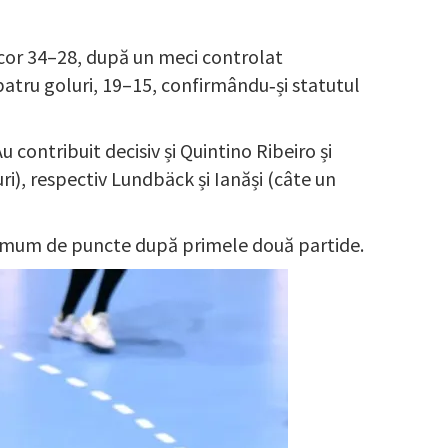
scor 34–28, după un meci controlat
patru goluri, 19–15, confirmându‑și statutul
contribuit decisiv și Quintino Ribeiro și
ri), respectiv Lundbäck și Ianăși (câte un
ximum de puncte după primele două partide.