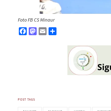
Foto FB CS Minaur
Facebook
Mastodon
Email
Partajează
POST TAGS