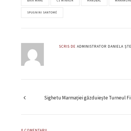
BAIA MARE
CS MINAUR
HANDBAL
MARAMUR
SPUGNINI SANTOMÉ
SCRIS DE
ADMINISTRATOR DANIELA ȘT
Sighetu Marmației găzduiește Turneul Fi
0 COMENTARII