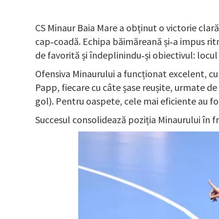
CS Minaur Baia Mare a obținut o victorie cla
cap‑coadă. Echipa băimăreană și‑a impus ritmu
de favorită și îndeplinindu‑și obiectivul: locul
Ofensiva Minaurului a funcționat excelent, cu 
Papp, fiecare cu câte șase reușite, urmate de 
gol). Pentru oaspete, cele mai eficiente au fos
Succesul consolidează poziția Minaurului în