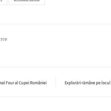
ES
MOSONMAGYARÓVÁR
EȚCO
nal Four al Cupei României
Explorări rămâne pe locul