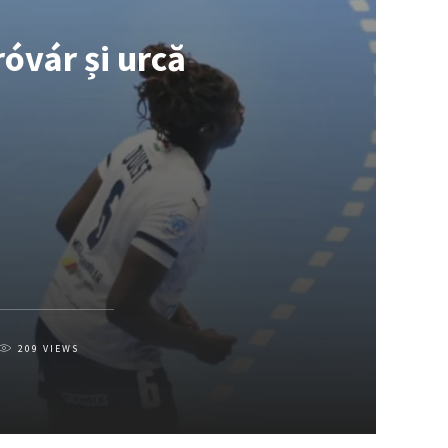
vár și urcă
209
VIEWS