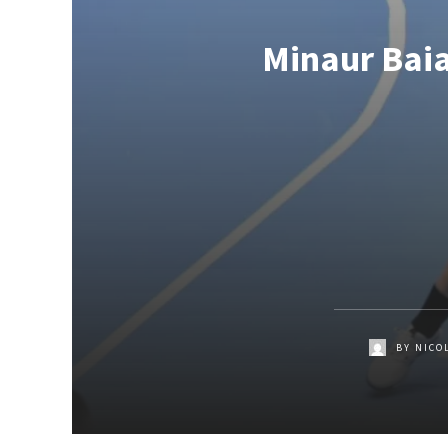
Minaur Bai
BY
NICO