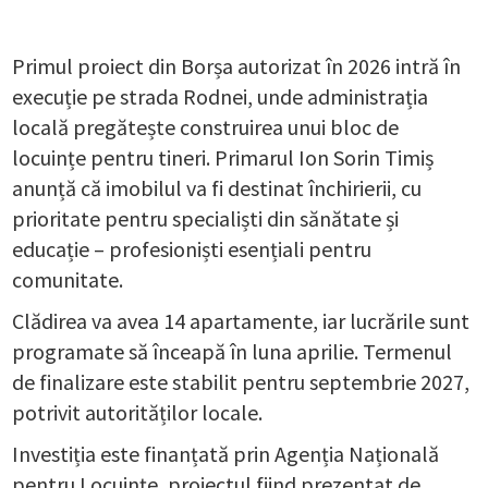
Primul proiect din Borșa autorizat în 2026 intră în
execuție pe strada Rodnei, unde administrația
locală pregătește construirea unui bloc de
locuințe pentru tineri. Primarul Ion Sorin Timiș
anunță că imobilul va fi destinat închirierii, cu
prioritate pentru specialiști din sănătate și
educație – profesioniști esențiali pentru
comunitate.
Clădirea va avea 14 apartamente, iar lucrările sunt
programate să înceapă în luna aprilie. Termenul
de finalizare este stabilit pentru septembrie 2027,
potrivit autorităților locale.
Investiția este finanțată prin Agenția Națională
pentru Locuințe, proiectul fiind prezentat de