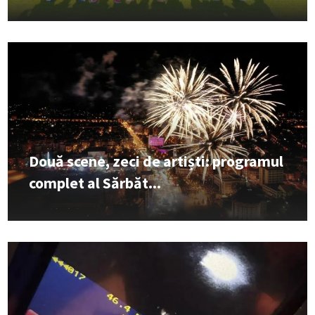
Două scene, zeci de artiști: programul
complet al Sărbăt...