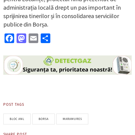
administrația locală drept un pas important în
sprijinirea tinerilor și în consolidarea serviciilor
publice din Borșa.
Facebook
Mastodon
Email
Partajează
POST TAGS
BLOC ANL
BORSA
MARAMURES
SHARE POST