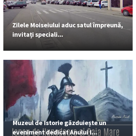
Zilele Moiseiului aduc satul împreună,
invitați speciali...
Muzeul de Istorie găzduiește un
eveniment dedicat Anului I...