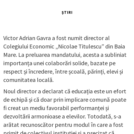
ȘTIRI
Victor Adrian Gavra a fost numit director al
Colegiului Economic „Nicolae Titulescu” din Baia
Mare. La preluarea mandatului, acesta a subliniat
importanța unei colaborări solide, bazate pe
respect și încredere, între școală, părinți, elevi și
comunitatea locală.
Noul director a declarat că educația este un efort
de echipă și că doar prin implicare comună poate
fi creat un mediu favorabil performanței și
dezvoltării armonioase a elevilor. Totodată, s-a
arătat recunoscător pentru modul în care a fost
primit de colectivul instituției și a precizat că