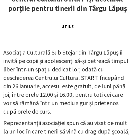
porțile pentru tinerii din Târgu Lăpuș
UTILE
Asociația Culturală Sub Stejar din Târgu Lăpuș îi
invită pe copii și adolescenți să‑și petreacă timpul
liber într‑un spațiu dedicat lor, odată cu
deschiderea Centrului Cultural START. Începând
din 26 ianuarie, accesul este gratuit, de luni până
joi, între orele 12.00 și 16.00, pentru toți cei care
vor să rămână într‑un mediu sigur și prietenos
după orele de curs.
Reprezentanții asociației spun că au visat de mult
la un loc în care tinerii să vină cu drag după școală,