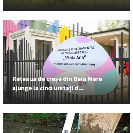
Rețeaua de creșe din Baia Mare
ajunge la cinci unități d...