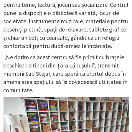
pentru teme, lectură, jocuri sau socializare. Centrul
pune la dispoziție o bibliotecă variată, jocuri de
societate, instrumente muzicale, materiale pentru
desen și pictură, spații de relaxare, tablete grafice
și chiar un colț cu ceai cald, gândit ca un refugiu
confortabil pentru după-amiezile încărcate.
„Ne dorim ca acest centru să fie primit cu brațele
deschise de tinerii din Țara Lăpușului”, transmit
membrii Sub Stejar, care speră ca efortul depus în
amenajarea spațiului să își dovedească utilitatea în
comunitate.