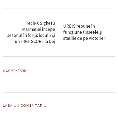
Tech‑X Sighetu
URBIS repune în
Marmației începe
funcțiune traseele și
sezonul în forță: locul 2 și
stațiile de pe Victoriei!
un HIGHSCORE la Dej
0 COMENTARII
LASA UN COMENTARIU