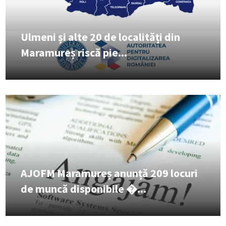
Ulmeni și alte 20 de localități din
Maramureș riscă pie...
AJOFM Maramureș anunță 209 locuri
de muncă disponibile �...