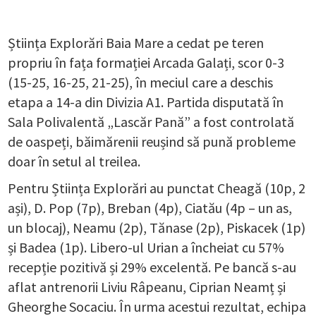
Știința Explorări Baia Mare a cedat pe teren
propriu în fața formației Arcada Galați, scor 0-3
(15-25, 16-25, 21-25), în meciul care a deschis
etapa a 14-a din Divizia A1. Partida disputată în
Sala Polivalentă „Lascăr Pană” a fost controlată
de oaspeți, băimărenii reușind să pună probleme
doar în setul al treilea.
Pentru Știința Explorări au punctat Cheagă (10p, 2
ași), D. Pop (7p), Breban (4p), Ciatău (4p – un as,
un blocaj), Neamu (2p), Tănase (2p), Piskacek (1p)
și Badea (1p). Libero-ul Urian a încheiat cu 57%
recepție pozitivă și 29% excelentă. Pe bancă s-au
aflat antrenorii Liviu Râpeanu, Ciprian Neamț și
Gheorghe Socaciu. În urma acestui rezultat, echipa