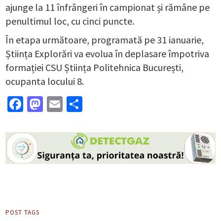
ajunge la 11 înfrângeri în campionat și rămâne pe
penultimul loc, cu cinci puncte.
În etapa următoare, programată pe 31 ianuarie,
Știința Explorări va evolua în deplasare împotriva
formației CSU Știința Politehnica București,
ocupanta locului 8.
Facebook
Mastodon
Email
Partajează
POST TAGS