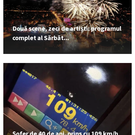
Două scene, zeci de artiști: programul
complet al Sărbăt...
Șofer de 40 de ani, prins cu 109 km/h