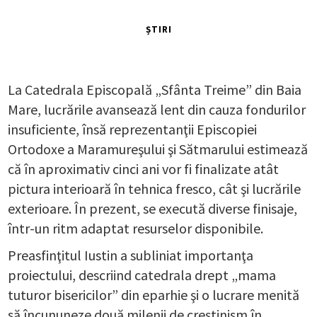
ȘTIRI
La Catedrala Episcopală „Sfânta Treime” din Baia
Mare, lucrările avansează lent din cauza fondurilor
insuficiente, însă reprezentanţii Episcopiei
Ortodoxe a Maramureşului şi Sătmarului estimează
că în aproximativ cinci ani vor fi finalizate atât
pictura interioară în tehnica fresco, cât şi lucrările
exterioare. În prezent, se execută diverse finisaje,
într-un ritm adaptat resurselor disponibile.
Preasfinţitul Iustin a subliniat importanţa
proiectului, descriind catedrala drept „mama
tuturor bisericilor” din eparhie şi o lucrare menită
să încununeze două milenii de creştinism în