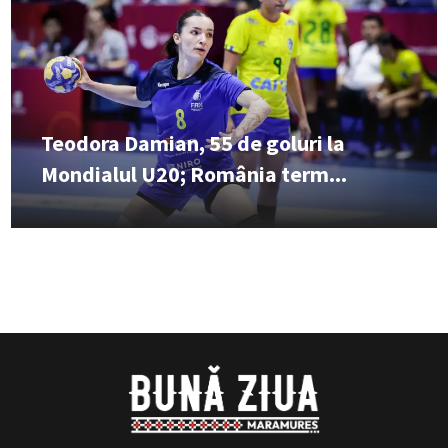
Teodora Damian, 55 de goluri la
Mondialul U20; România term...