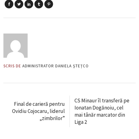
SCRIS DE
ADMINISTRATOR DANIELA ȘTEȚCO
CS Minaur îl transferă pe
Final de carieră pentru
Ionatan Dogănoiu, cel
Ovidiu Cojocaru, liderul
mai tânăr marcator din
„zimbrilor”
Liga 2