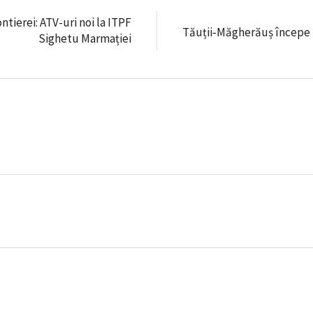
tierei: ATV-uri noi la ITPF
Tăuții‑Măgherăuș începe 
Sighetu Marmației