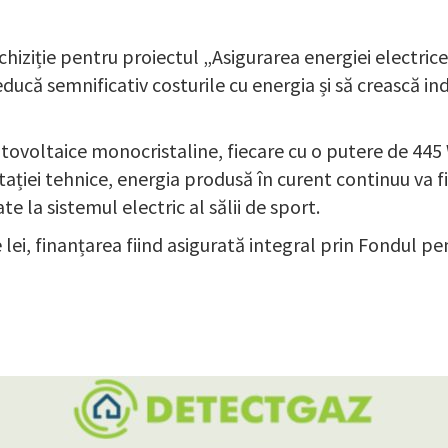
iziție pentru proiectul „Asigurarea energiei electrice
ducă semnificativ costurile cu energia și să crească i
voltaice monocristaline, fiecare cu o putere de 445 W,
ției tehnice, energia produsă în curent continuu va fi 
e la sistemul electric al sălii de sport.
e lei, finanțarea fiind asigurată integral prin Fondul