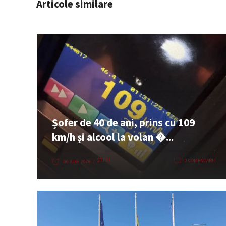
Articole similare
Șofer de 40 de ani, prins cu 109
km/h și alcool la volan �...
ȘTIRI
0 COMENTARII
06 AUG. 2026