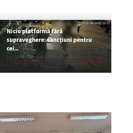
Nicio platformă fără
supraveghere: sancțiuni pentru
cei...
ȘTIRI
0 COMENTARII
06 AUG. 2026