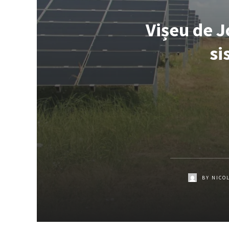
Vișeu de J
si
BY
NICO