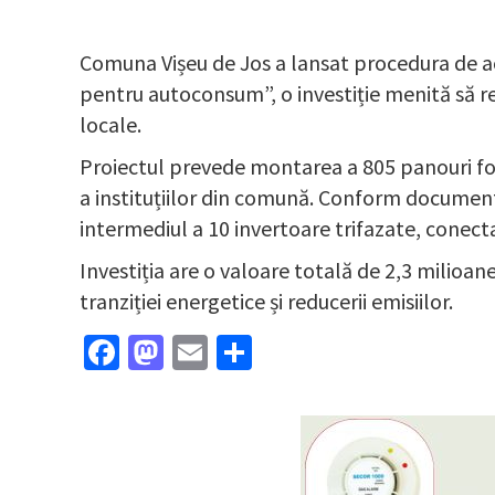
Comuna Vișeu de Jos a lansat procedura de ach
pentru autoconsum”, o investiție menită să re
locale.
Proiectul prevede montarea a 805 panouri foto
a instituțiilor din comună. Conform documenta
intermediul a 10 invertoare trifazate, conectat
Investiția are o valoare totală de 2,3 milioan
tranziției energetice și reducerii emisiilor.
Facebook
Mastodon
Email
Partajează