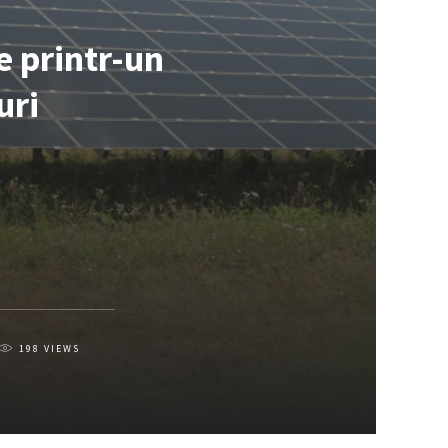
e printr-un
uri
198
VIEWS