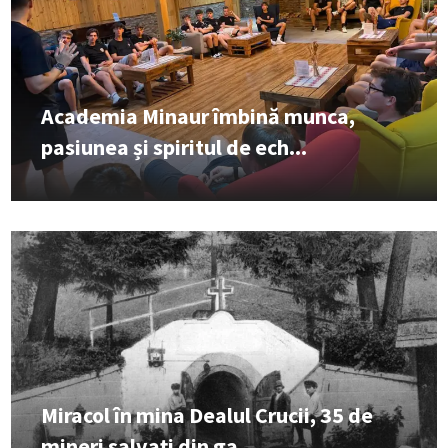
Academia Minaur îmbină munca,
pasiunea și spiritul de ech...
Miracol în mina Dealul Crucii, 35 de
mineri salvați din ga...