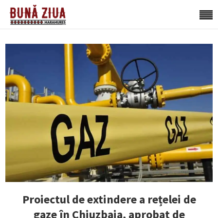
Proiectul de extindere a rețelei de
gaze în Chiuzbaia, aprobat de