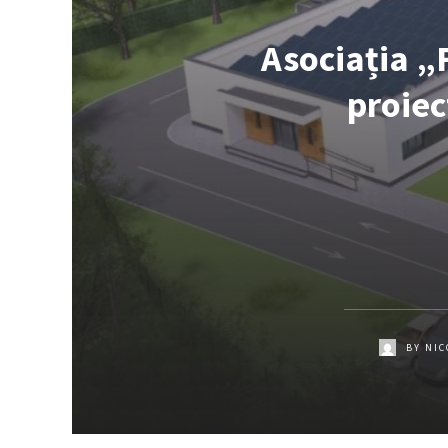
Asociația 
proiec
BY
NIC