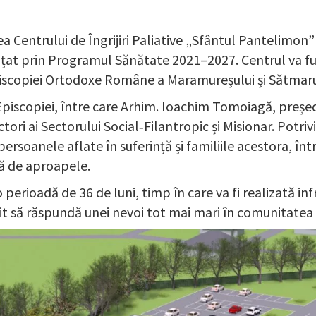
entrului de Îngrijiri Paliative „Sfântul Pantelimon” d
anțat prin Programul Sănătate 2021–2027. Centrul va f
iscopiei Ortodoxe Române a Maramureșului și Sătmaru
piscopiei, între care Arhim. Ioachim Tomoiagă, președ
ori ai Sectorului Social‑Filantropic și Misionar. Potrivit 
persoanele aflate în suferință și familiile acestora, în
ă de aproapele.
 perioadă de 36 de luni, timp în care va fi realizată i
nit să răspundă unei nevoi tot mai mari în comunitatea 