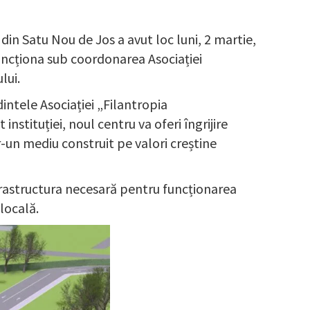
in Satu Nou de Jos a avut loc luni, 2 martie,
uncționa sub coordonarea Asociației
lui.
intele Asociației „Filantropia
instituției, noul centru va oferi îngrijire
tr-un mediu construit pe valori creștine
nfrastructura necesară pentru funcționarea
locală.