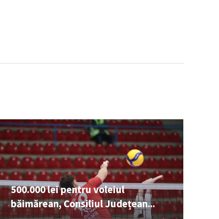
500.000 lei pentru voleiul
băimărean, Consiliul Județean...