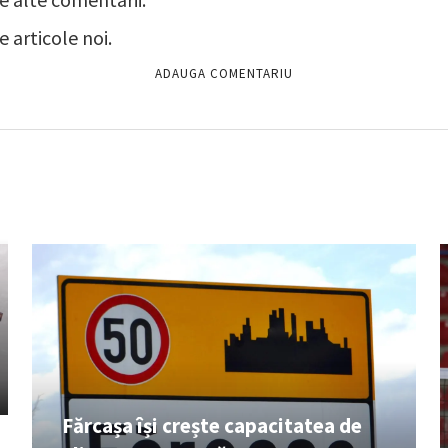
 articole noi.
Fărcașa își crește capacitatea de