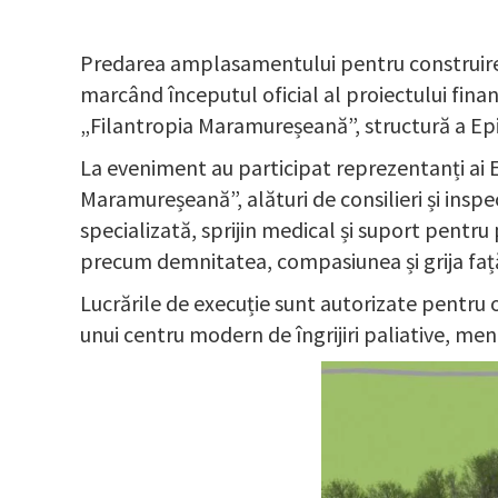
Predarea amplasamentului pentru construirea C
marcând începutul oficial al proiectului fin
„Filantropia Maramureșeană”, structură a Ep
La eveniment au participat reprezentanți ai E
Maramureșeană”, alături de consilieri și inspect
specializată, sprijin medical și suport pentru 
precum demnitatea, compasiunea și grija faț
Lucrările de execuție sunt autorizate pentru o
unui centru modern de îngrijiri paliative, me