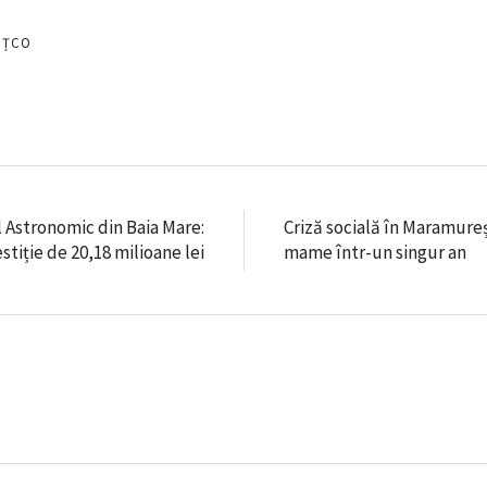
EȚCO
 Astronomic din Baia Mare:
Criză socială în Maramure
stiție de 20,18 milioane lei
mame într-un singur an