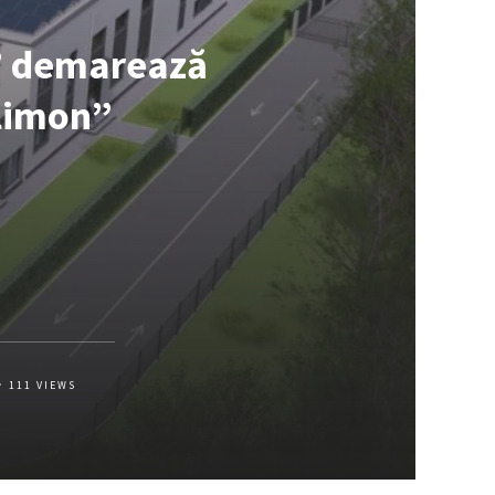
” demarează
elimon”
111
VIEWS