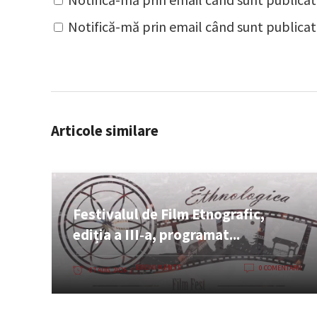
Notifică-mă prin email când sunt publicate
Articole similare
Festivalul de Film Etnografic,
ediția a III‑a, programat...
EVENIMENTE
0 COMENTARII
07 AUG. 2026