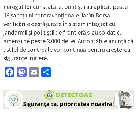
neregulilor constatate, polițiștii au aplicat peste
16 sancțiuni contravenționale, iar în Borșa,
verificările desfășurate în sistem integrat cu
jandarmii și polițiștii de frontieră s-au soldat cu
amenzi de peste 3.000 de lei. Autoritățile anunță că
astfel de controale vor continua pentru creșterea
siguranței rutiere.
Facebook
Mastodon
Email
Partajează