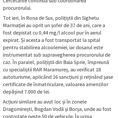
Cercetările continuă sub coordonarea
procurorului.
Tot ieri, în Rona de Sus, polițiștii din Sighetu
Marmației au oprit un șofer de 37 de ani, care a
fost depistat cu 0,44 mg/l alcool pur în aerul
expirat. Și acesta a fost transportat la spital
pentru stabilirea alcoolemiei, iar dosarul este
instrumentat sub supravegherea procurorului de
caz. În paralel, polițiștii din Baia Sprie, împreună
cu specialiștii RAR Maramureș, au verificat 18
autoturisme, aplicând 16 sancțiuni și reținând șase
certificate de înmatriculare, valoarea amenzilor
depășind 7.000 de lei.
Acțiuni similare au avut loc și în zonele
Dragomirești, Bogdan Vodă și Borșa, unde au fost
controlate peste 50 de vehicule. În urma