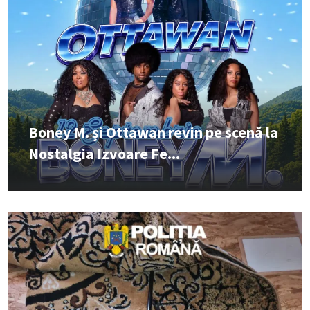
Boney M. și Ottawan revin pe scenă la
Nostalgia Izvoare Fe...