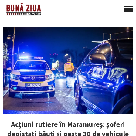
Acțiuni rutiere în Maramureș: șoferi
depistați băuți și peste 30 de vehicule