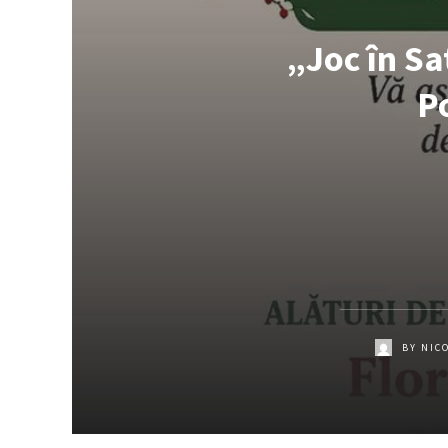
„Joc în Sa
Po
BY
NIC