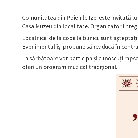
Comunitatea din Poienile Izei este invitată lun
Casa Muzeu din localitate. Organizatorii pregă
Localnicii, de la copii la bunici, sunt aștep
Evenimentul își propune să readucă în centrul 
La sărbătoare vor participa și cunoscuți rapsoz
oferi un program muzical tradițional.