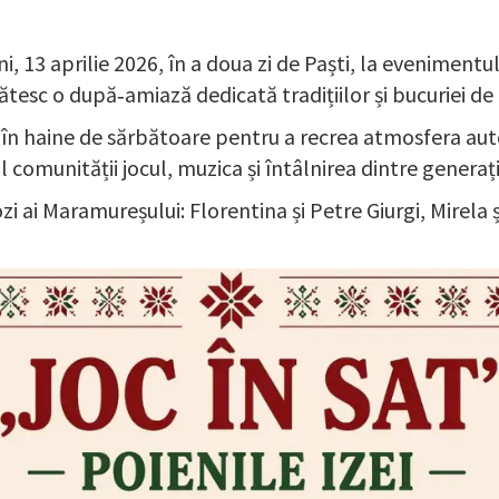
i, 13 aprilie 2026, în a doua zi de Paști, la evenimentul
tesc o după‑amiază dedicată tradițiilor și bucuriei de 
tați în haine de sărbătoare pentru a recrea atmosfera a
comunității jocul, muzica și întâlnirea dintre generați
i ai Maramureșului: Florentina și Petre Giurgi, Mirela ș