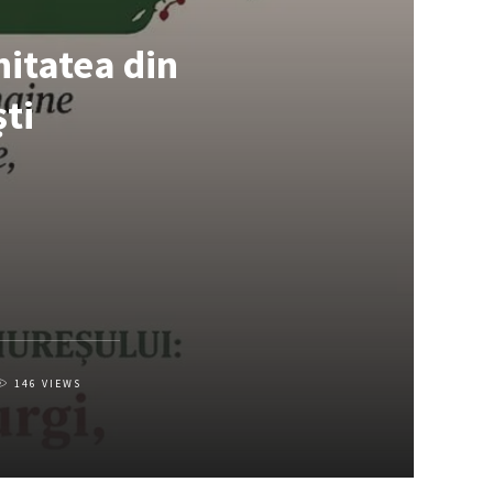
nitatea din
ști
146
VIEWS