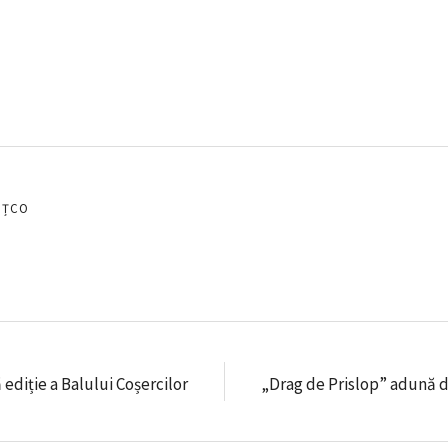
EȚCO
ediție a Balului Coșercilor
„Drag de Prislop” adună din