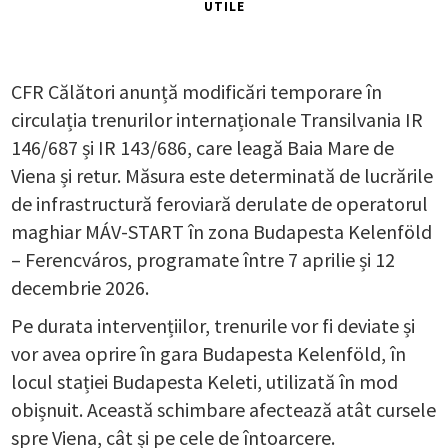
UTILE
CFR Călători anunță modificări temporare în
circulația trenurilor internaționale Transilvania IR
146/687 și IR 143/686, care leagă Baia Mare de
Viena și retur. Măsura este determinată de lucrările
de infrastructură feroviară derulate de operatorul
maghiar MÁV-START în zona Budapesta Kelenföld
– Ferencváros, programate între 7 aprilie și 12
decembrie 2026.
Pe durata intervențiilor, trenurile vor fi deviate și
vor avea oprire în gara Budapesta Kelenföld, în
locul stației Budapesta Keleti, utilizată în mod
obișnuit. Această schimbare afectează atât cursele
spre Viena, cât și pe cele de întoarcere.