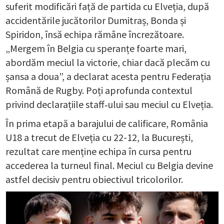
suferit modificări față de partida cu Elveția, după
accidentările jucătorilor Dumitraș, Bonda și
Spiridon, însă echipa rămâne încrezătoare.
„Mergem în Belgia cu speranțe foarte mari,
abordăm meciul la victorie, chiar dacă plecăm cu
șansa a doua”, a declarat acesta pentru Federația
Română de Rugby. Poți aprofunda contextul
privind declarațiile staff‑ului sau meciul cu Elveția.
În prima etapă a barajului de calificare, România
U18 a trecut de Elveția cu 22-12, la București,
rezultat care menține echipa în cursa pentru
accederea la turneul final. Meciul cu Belgia devine
astfel decisiv pentru obiectivul tricolorilor.