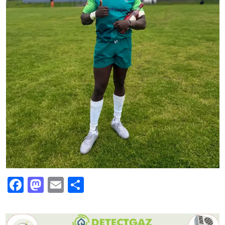
Facebook
Mastodon
Email
Partajează