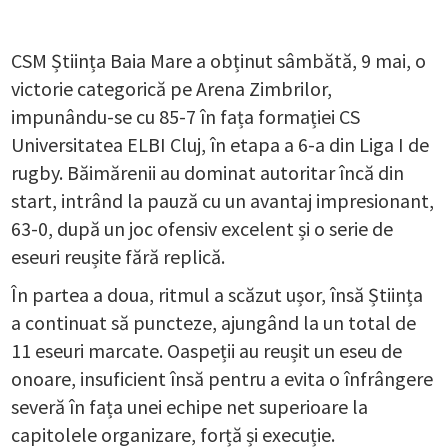
CSM Știința Baia Mare a obținut sâmbătă, 9 mai, o
victorie categorică pe Arena Zimbrilor,
impunându-se cu 85-7 în fața formației CS
Universitatea ELBI Cluj, în etapa a 6-a din Liga I de
rugby. Băimărenii au dominat autoritar încă din
start, intrând la pauză cu un avantaj impresionant,
63-0, după un joc ofensiv excelent și o serie de
eseuri reușite fără replică.
În partea a doua, ritmul a scăzut ușor, însă Știința
a continuat să puncteze, ajungând la un total de
11 eseuri marcate. Oaspeții au reușit un eseu de
onoare, insuficient însă pentru a evita o înfrângere
severă în fața unei echipe net superioare la
capitolele organizare, forță și execuție.