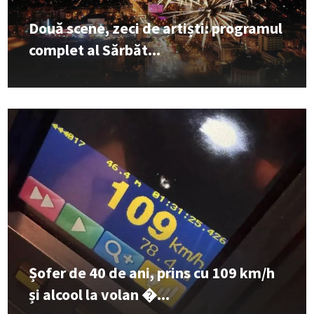
Două scene, zeci de artiști: programul
complet al Sărbăt...
Șofer de 40 de ani, prins cu 109 km/h
și alcool la volan �...