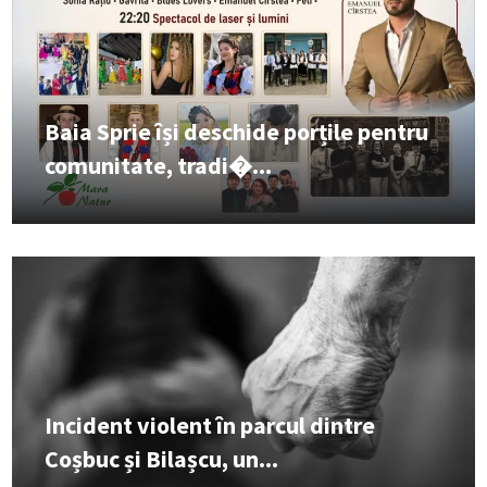
Baia Sprie își deschide porțile pentru
comunitate, tradi�...
Incident violent în parcul dintre
Coșbuc și Bilașcu, un...