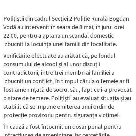
Polițiștii din cadrul Secției 2 Poliție Rurală Bogdan
Vodă au intervenit în seara de 8 mai, în jurul orei
22.00, pentru a aplana un scandal domestic
izbucnit la locuința unei familii din localitate.
Verificările efectuate au arătat că, pe fondul
consumului de alcool și al unor discuții
contradictorii, între trei membri ai familiei a
izbucnit un conflict, în timpul căruia o femeie ar fi
fost amenințată de socrul său, fapt ce i-a provocat
o stare de temere. Polițiștii au evaluat situația și au
stabilit că se impune emiterea unui ordin de
protecție provizoriu pentru siguranța victimei.
În cauză a fost întocmit un dosar penal pentru
infracțiunea de amenințare, iar cercetările