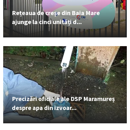
Rețeaua de creșe din Baia Mare
ajunge la cinci unități d...
Precizări oficiale ale DSP Maramureș
despre apa din izvoar...