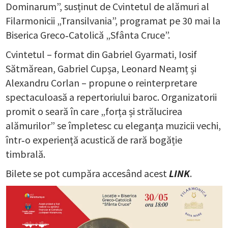
Dominarum”, susținut de Cvintetul de alămuri al
Filarmonicii „Transilvania”, programat pe 30 mai la
Biserica Greco‑Catolică „Sfânta Cruce”.
Cvintetul – format din Gabriel Gyarmati, Iosif
Sătmărean, Gabriel Cupșa, Leonard Neamț și
Alexandru Corlan – propune o reinterpretare
spectaculoasă a repertoriului baroc. Organizatorii
promit o seară în care „forța și strălucirea
alămurilor” se împletesc cu eleganța muzicii vechi,
într‑o experiență acustică de rară bogăție
timbrală.
Bilete se pot cumpăra accesând acest
LINK
.