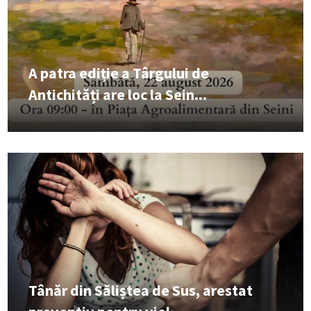
A patra ediție a Târgului de
Antichități are loc la Sein...
Tânăr din Săliștea de Sus, arestat