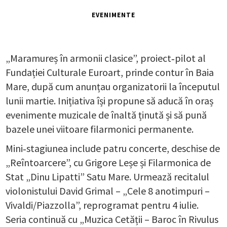
EVENIMENTE
„Maramureș în armonii clasice”, proiect‑pilot al
Fundației Culturale Euroart, prinde contur în Baia
Mare, după cum anunțau organizatorii la începutul
lunii martie. Inițiativa își propune să aducă în oraș
evenimente muzicale de înaltă ținută și să pună
bazele unei viitoare filarmonici permanente.
Mini‑stagiunea include patru concerte, deschise de
„Reîntoarcere”, cu Grigore Leșe și Filarmonica de
Stat „Dinu Lipatti” Satu Mare. Urmează recitalul
violonistului David Grimal – „Cele 8 anotimpuri –
Vivaldi/Piazzolla”, reprogramat pentru 4 iulie.
Seria continuă cu „Muzica Cetății – Baroc în Rivulus