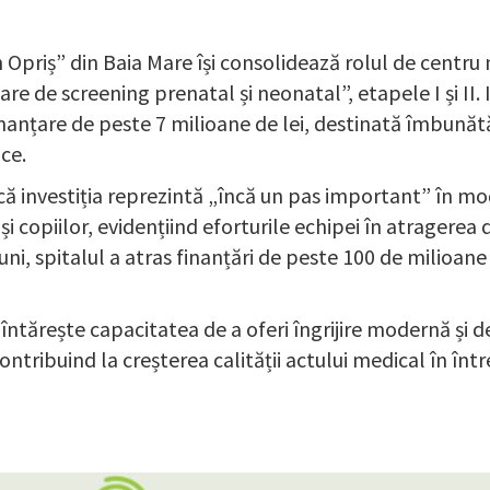
 Opriș” din Baia Mare își consolidează rolul de centru
e de screening prenatal și neonatal”, etapele I și II. In
finanțare de peste 7 milioane de lei, destinată îmbunătăț
ce.
 că investiția reprezintă „încă un pas important” în mod
copiilor, evidențiind eforturile echipei în atragerea 
ni, spitalul a atras finanțări de peste 100 de milioane
întărește capacitatea de a oferi îngrijire modernă și de 
contribuind la creșterea calității actului medical în în