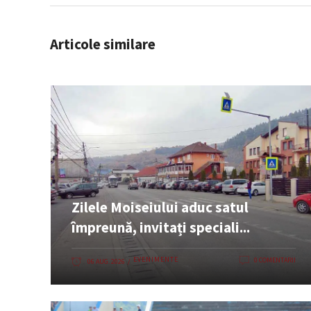
Articole similare
Zilele Moiseiului aduc satul
împreună, invitați speciali...
EVENIMENTE
0 COMENTARII
06 AUG. 2026