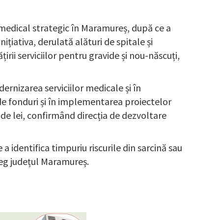
 medical strategic în Maramureș, după ce a
ițiativa, derulată alături de spitale și
irii serviciilor pentru gravide și nou-născuți,
ernizarea serviciilor medicale și în
de fonduri și în implementarea proiectelor
 de lei, confirmând direcția de dezvoltare
a identifica timpuriu riscurile din sarcină sau
treg județul Maramureș.