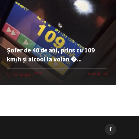
Șofer de 40 de ani, prins cu 109
km/h și alcool la volan �...
ȘTIRI
0 COMENTARII
06 AUG. 2026