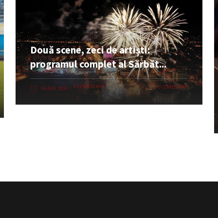
Două scene, zeci de artiști:
programul complet al Sărbăt...
EVENIMENTE
0 COMENTARII
06 AUG. 2026