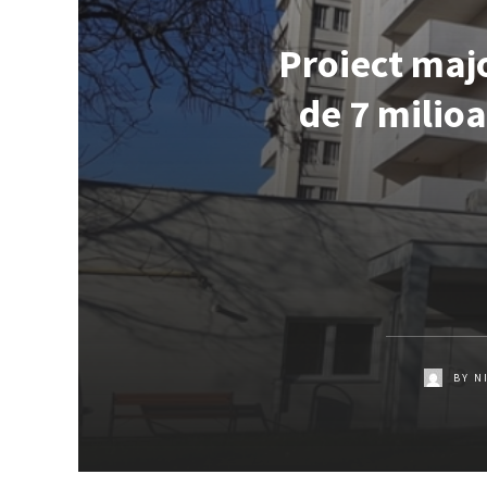
Proiect maj
de 7 milioa
BY
N