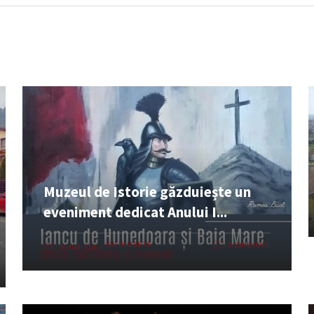
Muzeul de Istorie găzduiește un
eveniment dedicat Anului I...
EVENIMENTE
0 COMENTARII
06 AUG. 2026