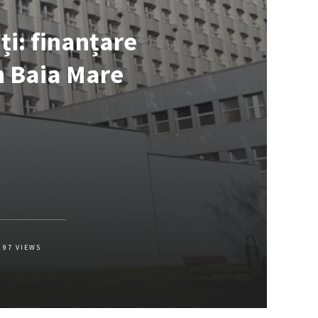
i: finanțare
an Baia Mare
97
VIEWS