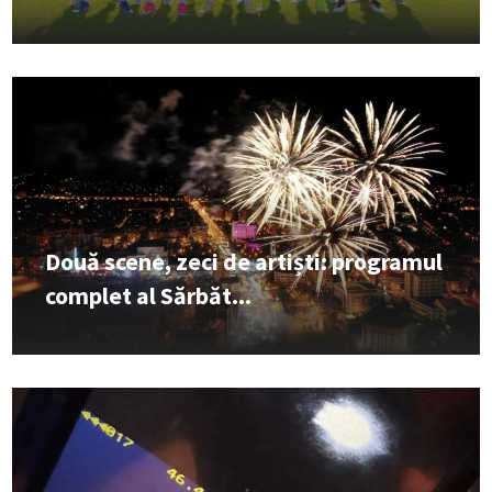
Două scene, zeci de artiști: programul
complet al Sărbăt...