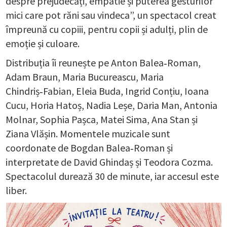
despre prejudecăți, empatie și puterea gesturilor
mici care pot răni sau vindeca”, un spectacol creat
împreună cu copiii, pentru copii și adulți, plin de
emoție și culoare.
Distribuția îi reunește pe Anton Balea‑Roman,
Adam Braun, Maria Bucureascu, Maria
Chindriș‑Fabian, Eleia Buda, Ingrid Conțiu, Ioana
Cucu, Horia Hatoș, Nadia Leșe, Daria Man, Antonia
Molnar, Sophia Pașca, Matei Sima, Ana Stan și
Ziana Vlășin. Momentele muzicale sunt
coordonate de Bogdan Balea‑Roman și
interpretate de David Ghindaș și Teodora Cozma.
Spectacolul durează 30 de minute, iar accesul este
liber.