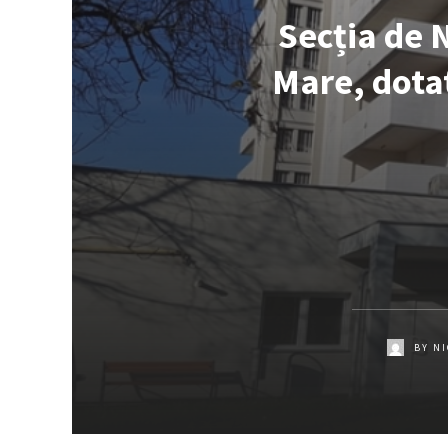
Secția de 
Mare, dotat
BY
NI