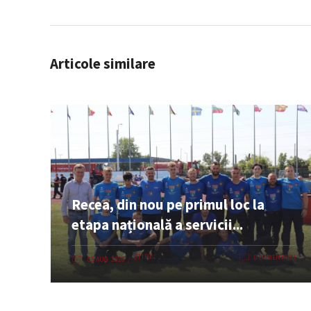
Articole similare
Recea, din nou pe primul loc la
etapa națională a servicii...
ȘTIRI
0 COMENTARII
05 AUG. 2026