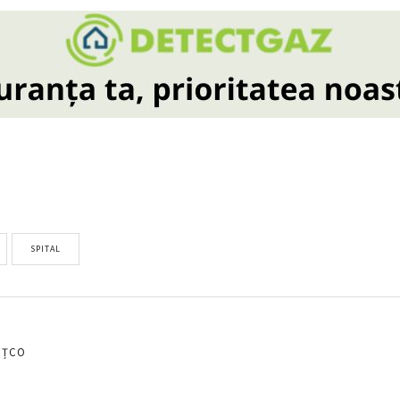
SPITAL
EȚCO