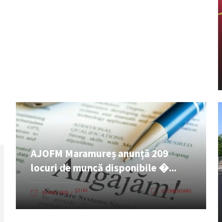
AJOFM Maramureș anunță 209
locuri de muncă disponibile �...
ȘTIRI
0 COMENTARII
05 AUG. 2026