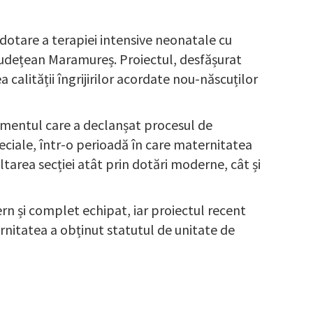
dotare a terapiei intensive neonatale cu
 Județean Maramureș. Proiectul, desfășurat
 calității îngrijirilor acordate nou-născuților
omentul care a declanșat procesul de
peciale, într-o perioadă în care maternitatea
tarea secției atât prin dotări moderne, cât și
ern și complet echipat, iar proiectul recent
ernitatea a obținut statutul de unitate de