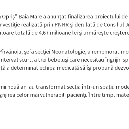
Opriș” Baia Mare a anunțat finalizarea proiectului de 
vestiție realizată prin PNRR și derulată de Consiliul
loare totală de 4,67 milioane lei și urmărește creșterea
a Pîrvănoiu, șefa secției Neonatologie, a rememorat m
terval scurt, a trei bebeluși care necesitau îngrijiri s
ență a determinat echipa medicală să își propună dezvol
ltimii nouă ani au transformat secția într-un spațiu mod
grijirea celor mai vulnerabili pacienți. Între timp, mat