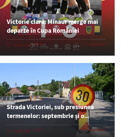
Victorie clară: Minaur merge mai
departe în Cupa României
SPORT
0 COMENTARII
05 AUG. 2026
Strada Victoriei, sub presiunea
termenelor: septembrie și o...
ȘTIRI
0 COMENTARII
05 AUG. 2026