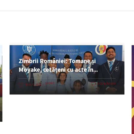
Zimbrii României: Tomane și
Moyake, cetățeni cu acte în...
SPORT
0 COMENTARII
05 AUG. 2026