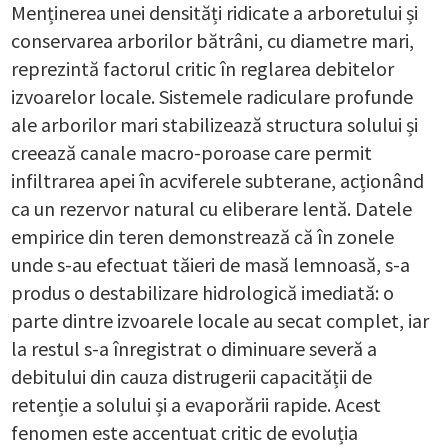
Menținerea unei densități ridicate a arboretului și
conservarea arborilor bătrâni, cu diametre mari,
reprezintă factorul critic în reglarea debitelor
izvoarelor locale. Sistemele radiculare profunde
ale arborilor mari stabilizează structura solului și
creează canale macro-poroase care permit
infiltrarea apei în acviferele subterane, acționând
ca un rezervor natural cu eliberare lentă. Datele
empirice din teren demonstrează că în zonele
unde s-au efectuat tăieri de masă lemnoasă, s-a
produs o destabilizare hidrologică imediată: o
parte dintre izvoarele locale au secat complet, iar
la restul s-a înregistrat o diminuare severă a
debitului din cauza distrugerii capacității de
retenție a solului și a evaporării rapide. Acest
fenomen este accentuat critic de evoluția