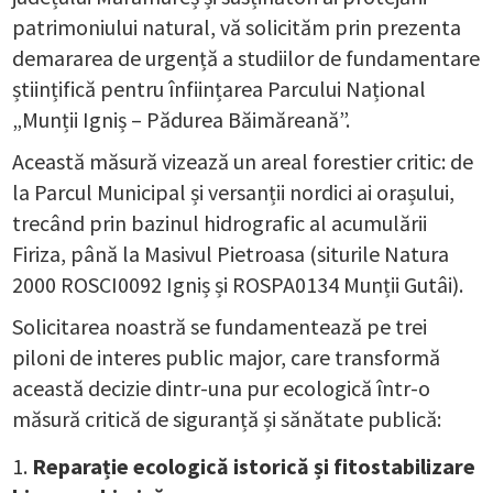
patrimoniului natural, vă solicităm prin prezenta
demararea de urgență a studiilor de fundamentare
științifică pentru înființarea Parcului Național
„Munții Igniș – Pădurea Băimăreană”.
Această măsură vizează un areal forestier critic: de
la Parcul Municipal și versanții nordici ai orașului,
trecând prin bazinul hidrografic al acumulării
Firiza, până la Masivul Pietroasa (siturile Natura
2000 ROSCI0092 Igniș și ROSPA0134 Munții Gutâi).
Solicitarea noastră se fundamentează pe trei
piloni de interes public major, care transformă
această decizie dintr-una pur ecologică într-o
măsură critică de siguranță și sănătate publică:
Reparație ecologică istorică și fitostabilizare