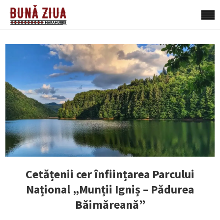
Cetățenii cer înființarea Parcului
Național „Munții Igniș – Pădurea
Băimăreană”