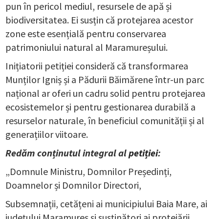
pun în pericol mediul, resursele de apă și
biodiversitatea. Ei susțin că protejarea acestor
zone este esențială pentru conservarea
patrimoniului natural al Maramureșului.
Inițiatorii petiției consideră că transformarea
Munților Igniș și a Pădurii Băimărene într-un parc
național ar oferi un cadru solid pentru protejarea
ecosistemelor și pentru gestionarea durabilă a
resurselor naturale, în beneficiul comunității și al
generațiilor viitoare.
Redăm conținutul integral al
petiției
:
„Domnule Ministru, Domnilor Președinți,
Doamnelor și Domnilor Directori,
Subsemnații, cetățeni ai municipiului Baia Mare, ai
județului Maramureș și susținători ai protejării