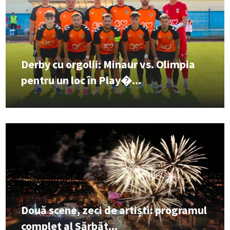
Derby cu orgolii: Minaur vs. Olimpia
pentru un loc în Play�...
Două scene, zeci de artiști: programul
complet al Sărbăt...