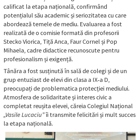
calificat la etapa națională, confirmând
potențialul său academic și seriozitatea cu care
abordează temele de mediu. Evaluarea a fost
realizată de o comisie formată din profesorii
Stecko Viorica, Tiță Anca, Faur Cornel și Pop
Mihaela, cadre didactice recunoscute pentru
profesionalism și exigență.
Tânăra a fost susținută în sală de colegi și de un
grup entuziast de elevi din clasa a IX‑a D,
preocupați de problematica protecției mediului.
Atmosfera de solidaritate și interes civic a
completat reușita elevei, căreia Colegiul Național
„Vasile Lucaciu”
îi transmite felicitări și mult succes
la etapa națională.