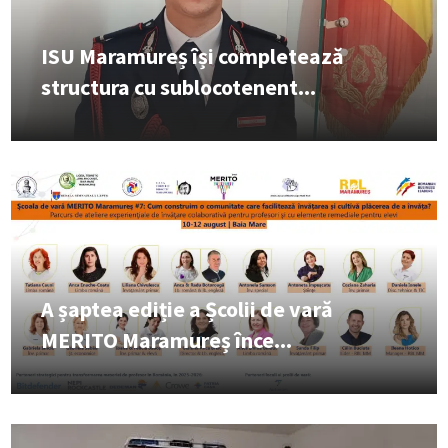
ISU Maramureș își completează
structura cu sublocotenent...
A șaptea ediție a Școlii de vară
MERITO Maramureș înce...