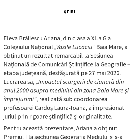
ȘTIRI
Eleva Brăilescu Ariana, din clasa a XI‑a G a
Colegiului Național
„Vasile Lucaciu”
Baia Mare, a
obținut un rezultat remarcabil la Sesiunea
Națională de Comunicări Științifice la Geografie –
etapa județeană, desfășurată pe 27 mai 2026.
Lucrarea sa,
„Impactul scurgerii de cianură din
anul 2000 asupra mediului din zona Baia Mare și
împrejurimi”
, realizată sub coordonarea
profesoarei Cardoș Laura‑Ioana, a impresionat
juriul prin rigoare științifică și originalitate.
Pentru această prezentare, Ariana a obținut
Premiul I la secțiunea Geografia Mediului și s-a