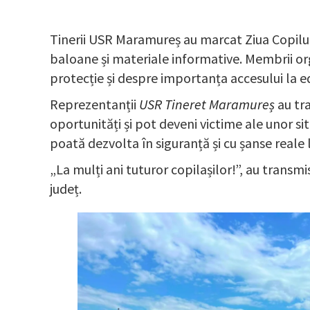
Tinerii USR Maramureș au marcat Ziua Copilulu
baloane și materiale informative. Membrii orga
protecție și despre importanța accesului la e
Reprezentanții
USR Tineret Maramureș
au tra
oportunități și pot deveni victime ale unor sit
poată dezvolta în siguranță și cu șanse reale l
„La mulți ani tuturor copilașilor!”, au transm
județ.