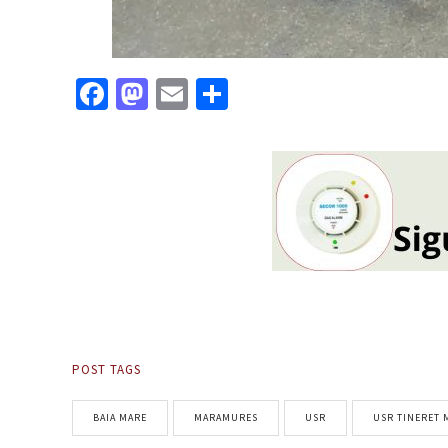
Facebook
Mastodon
Email
Partajează
POST TAGS
BAIA MARE
MARAMURES
USR
USR TINERET