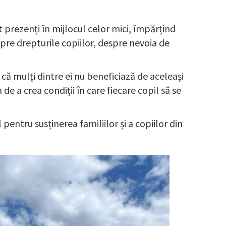
 prezenți în mijlocul celor mici, împărțind
spre drepturile copiilor, despre nevoia de
ă că mulți dintre ei nu beneficiază de aceleași
de a crea condiții în care fiecare copil să se
entru susținerea familiilor și a copiilor din