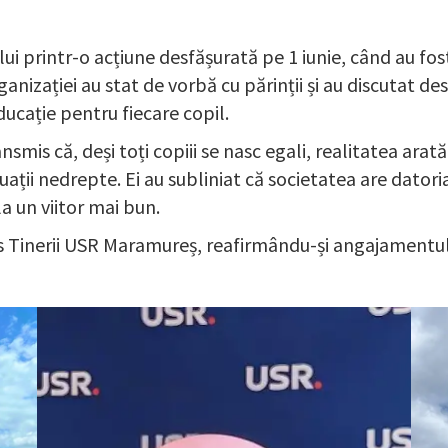
i printr-o acțiune desfășurată pe 1 iunie, când au fost
nizației au stat de vorbă cu părinții și au discutat de
ducație pentru fiecare copil.
nsmis că, deși toți copiii se nasc egali, realitatea arat
uații nedrepte. Ei au subliniat că societatea are datoria 
a un viitor mai bun.
is Tinerii USR Maramureș, reafirmându-și angajamentul p