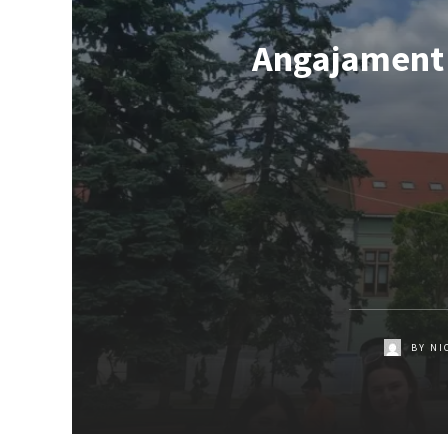
Angajament p
BY
NI