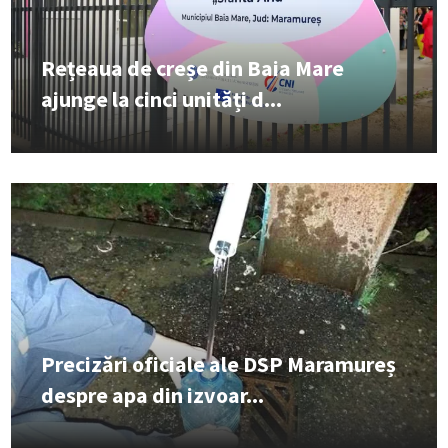
Rețeaua de creșe din Baia Mare
ajunge la cinci unități d...
Precizări oficiale ale DSP Maramureș
despre apa din izvoar...