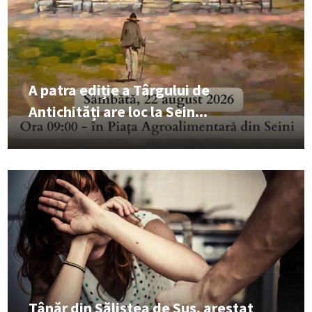
A patra ediție a Târgului de
Antichități are loc la Sein...
Tânăr din Săliștea de Sus, arestat