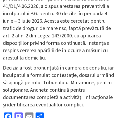
41/DL/4.06.2026, a dispus arestarea preventivă a
inculpatului P.G. pentru 30 de zile, în perioada 4
iunie – 3 iulie 2026. Acesta este cercetat pentru
trafic de droguri de mare risc, faptă prevăzută de
art. 2 alin. 2 din Legea 143/2000, cu aplicarea
dispozițiilor privind forma continuată. Instanța a
respins cererea apărării de înlocuire a măsurii cu
arestul la domiciliu.
Decizia a fost pronunțată în camera de consiliu, iar
inculpatul a formulat contestație, dosarul urmând
să ajungă pe rolul Tribunalului Maramureș pentru
soluționare. Ancheta continuă pentru
documentarea completă a activității infracționale
și identificarea eventualilor complici.
Facebook
Mastodon
Email
Partajează