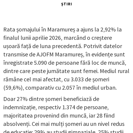
ȘTIRI
Rata șomajului în Maramureș a ajuns la 2,92% la
finalul lunii aprilie 2026, marcând o creștere
ușoară față de luna precedentă. Potrivit datelor
transmise de AJOFM Maramureș, în evidențe sunt
înregistrate 5.090 de persoane fără loc de muncă,
dintre care peste jumătate sunt femei. Mediul rural
rămâne cel mai afectat, cu 3.033 de șomeri
(59,6%), comparativ cu 2.057 în mediul urban.
Doar 27% dintre șomeri beneficiază de
indemnizație, respectiv 1.374 de persoane,
majoritatea provenind din muncă, iar 28 fiind
absolvenți. Cei mai mulți șomeri au un nivel redus
de educație: 29% au studii gimnaziale, 25% studii