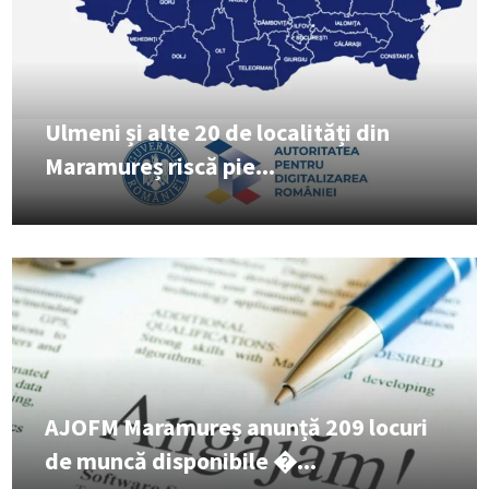
Ulmeni și alte 20 de localități din
Maramureș riscă pie...
AJOFM Maramureș anunță 209 locuri
de muncă disponibile �...