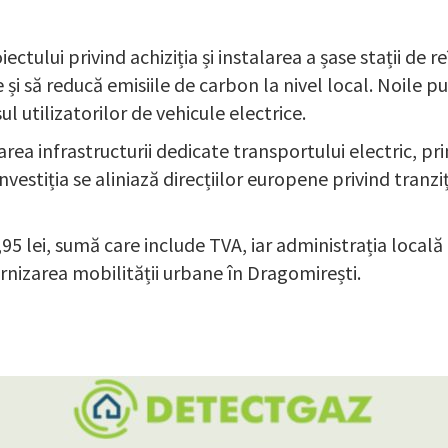
ctului privind achiziția și instalarea a șase stații de r
e și să reducă emisiile de carbon la nivel local. Noile
ul utilizatorilor de vehicule electrice.
area infrastructurii dedicate transportului electric, p
investiția se aliniază direcțiilor europene privind tranzi
95 lei, sumă care include TVA, iar administrația locală
odernizarea mobilității urbane în Dragomirești.