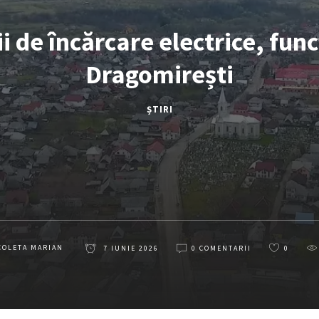
ii de încărcare electrice, func
Dragomirești
ȘTIRI
COLETA MARIAN
7 IUNIE 2026
0 COMENTARII
0