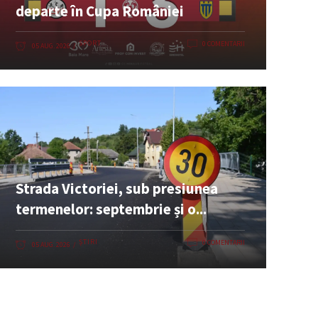
departe în Cupa României
SPORT
0 COMENTARII
05 AUG. 2026
Strada Victoriei, sub presiunea
termenelor: septembrie și o...
ȘTIRI
0 COMENTARII
05 AUG. 2026