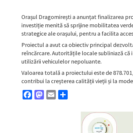
Orașul Dragomirești a anunțat finalizarea proie
investiție menită să sprijine mobilitatea verd
strategice ale orașului, pentru a facilita acces
Proiectul a avut ca obiectiv principal dezvolt
reîncărcare. Autoritățile locale subliniază că 
utilizării vehiculelor nepoluante.
Valoarea totală a proiectului este de 878.701,
contribui la creșterea calității vieții și la m
Facebook
Mastodon
Email
Partajează