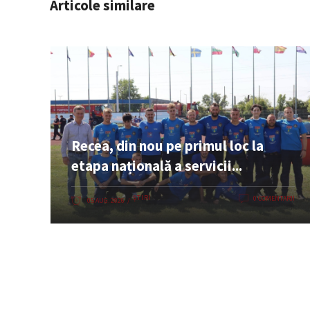
Articole similare
Recea, din nou pe primul loc la
etapa națională a servicii...
ȘTIRI
0 COMENTARII
05 AUG. 2026