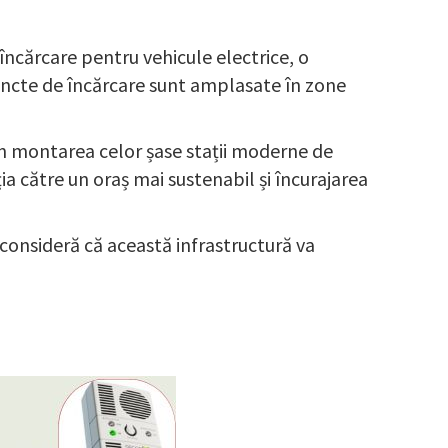
eîncărcare pentru vehicule electrice, o
 puncte de încărcare sunt amplasate în zone
rin montarea celor șase stații moderne de
ția către un oraș mai sustenabil și încurajarea
 consideră că această infrastructură va