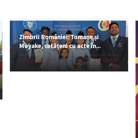
Zimbrii României: Tomane și
Moyake, cetățeni cu acte în...
SPORT
0 COMENTARII
05 AUG. 2026