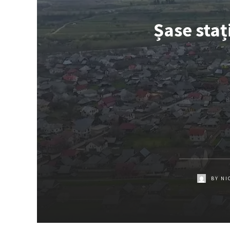
Șase staț
BY
NI