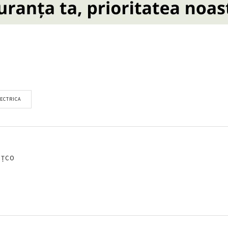
LECTRICA
EȚCO