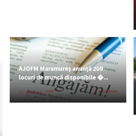
AJOFM Maramureș anunță 209
locuri de muncă disponibile �...
ȘTIRI
0 COMENTARII
05 AUG. 2026