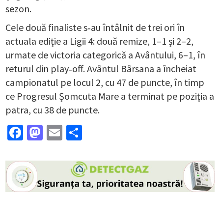
sezon.
Cele două finaliste s‑au întâlnit de trei ori în
actuala ediție a Ligii 4: două remize, 1–1 și 2–2,
urmate de victoria categorică a Avântului, 6–1, în
returul din play‑off. Avântul Bârsana a încheiat
campionatul pe locul 2, cu 47 de puncte, în timp
ce Progresul Șomcuta Mare a terminat pe poziția a
patra, cu 38 de puncte.
Facebook
Mastodon
Email
Partajează