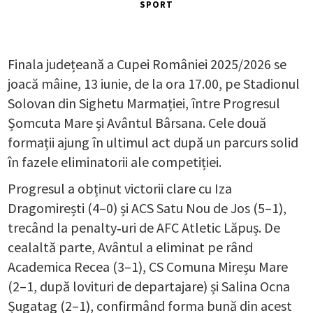
SPORT
Finala județeană a Cupei României 2025/2026 se
joacă mâine, 13 iunie, de la ora 17.00, pe Stadionul
Solovan din Sighetu Marmației, între Progresul
Șomcuta Mare și Avântul Bârsana. Cele două
formații ajung în ultimul act după un parcurs solid
în fazele eliminatorii ale competiției.
Progresul a obținut victorii clare cu Iza
Dragomirești (4–0) și ACS Satu Nou de Jos (5–1),
trecând la penalty‑uri de AFC Atletic Lăpuș. De
cealaltă parte, Avântul a eliminat pe rând
Academica Recea (3–1), CS Comuna Mireșu Mare
(2–1, după lovituri de departajare) și Salina Ocna
Șugatag (2–1), confirmând forma bună din acest