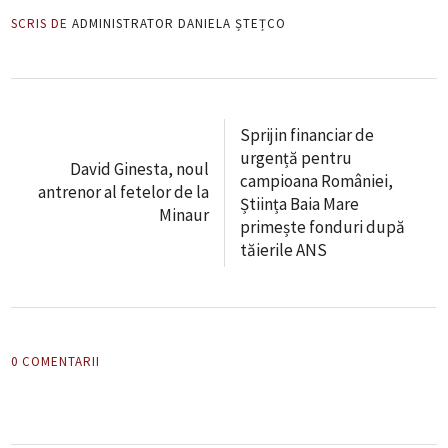
SCRIS DE
ADMINISTRATOR DANIELA ȘTEȚCO
Sprijin financiar de
urgență pentru
David Ginesta, noul
campioana României,
antrenor al fetelor de la
Știința Baia Mare
Minaur
primește fonduri după
tăierile ANS
0 COMENTARII