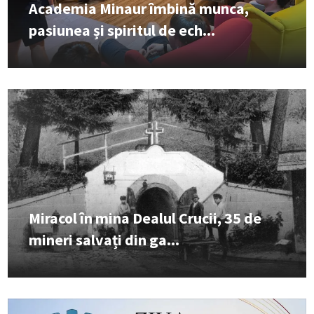
Academia Minaur îmbină munca,
pasiunea și spiritul de ech...
Miracol în mina Dealul Crucii, 35 de
mineri salvați din ga...