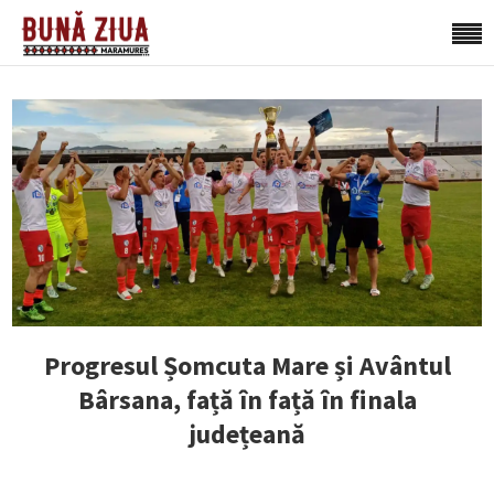
Progresul Șomcuta Mare și Avântul
Bârsana, față în față în finala
județeană