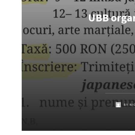
UBB organ
BY
NI