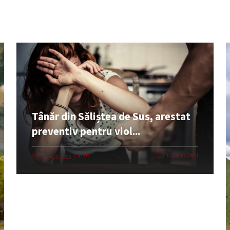
Tânăr din Săliștea de Sus, arestat
preventiv pentru viol...
ȘTIRI
0 COMENTARII
07 AUG. 2026