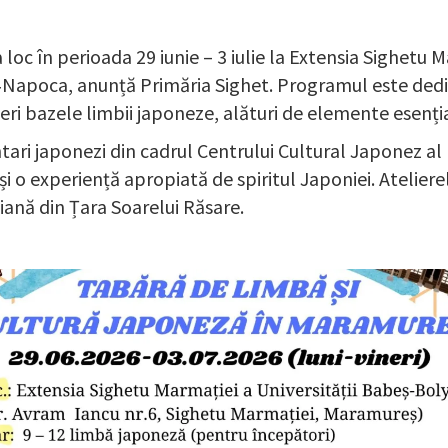
loc în perioada 29 iunie – 3 iulie la Extensia Sighetu M
‑Napoca, anunță Primăria Sighet. Programul este dedicat
i bazele limbii japoneze, alături de elemente esențiale
ntari japonezi din cadrul Centrului Cultural Japonez al 
și o experiență apropiată de spiritul Japoniei. Ateliere
diană din Țara Soarelui Răsare.