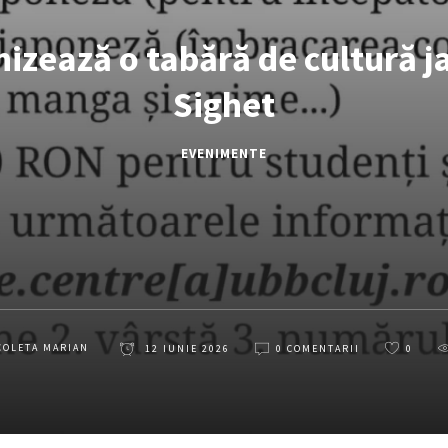
izează o tabără de cultură j
Sighet
EVENIMENTE
COLETA MARIAN
12 IUNIE 2026
0 COMENTARII
0