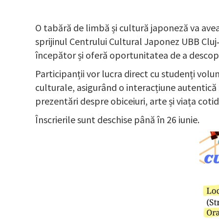
O tabără de limbă și cultură japoneză va avea 
sprijinul Centrului Cultural Japonez UBB Cluj
începător și oferă oportunitatea de a descoper
Participanții vor lucra direct cu studenți volu
culturale, asigurând o interacțiune autentică 
prezentări despre obiceiuri, arte și viața coti
Înscrierile sunt deschise până în 26 iunie.