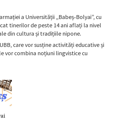
armației a Universității „Babeș‑Bolyai”, cu
 tinerilor de peste 14 ani aflați la nivel
 din cultura și tradițiile nipone.
UBB, care vor susține activități educative și
le vor combina noțiuni lingvistice cu