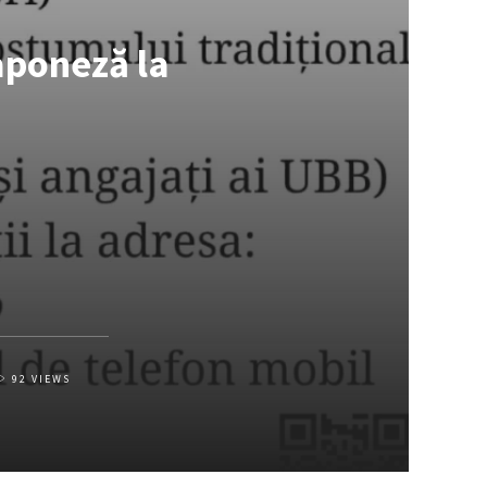
aponeză la
92
VIEWS