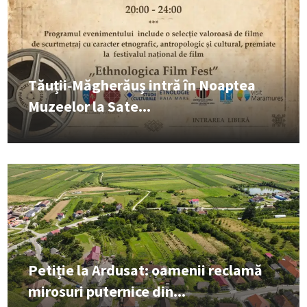
Tăuții‑Măgherăuș intră în Noaptea
Muzeelor la Sate...
Petiție la Ardusat: oamenii reclamă
mirosuri puternice din...