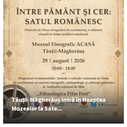
Tăuții‑Măgherăuș intră în Noaptea
Muzeelor la Sate...