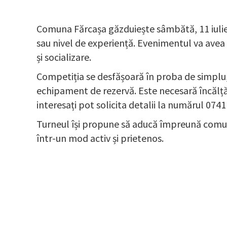
Comuna Fărcașa găzduiește sâmbătă, 11 iulie 2
sau nivel de experiență. Evenimentul va avea l
și socializare.
Competiția se desfășoară în proba de simplu, i
echipament de rezervă. Este necesară încălțămi
interesați pot solicita detalii la numărul 0741
Turneul își propune să aducă împreună comunit
într-un mod activ și prietenos.