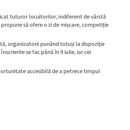
at tuturor locuitorilor, indiferent de vârstă
și propune să ofere o zi de mișcare, competiție
tă, organizatorii punând totuși la dispoziție
rierile se fac până în 9 iulie, iar cei
portunitate accesibilă de a petrece timpul