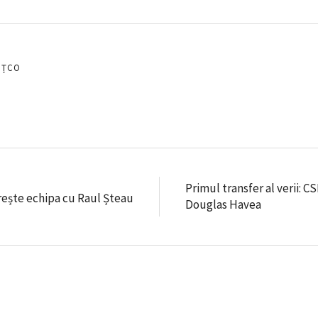
EȚCO
Primul transfer al verii: C
ărește echipa cu Raul Șteau
Douglas Havea