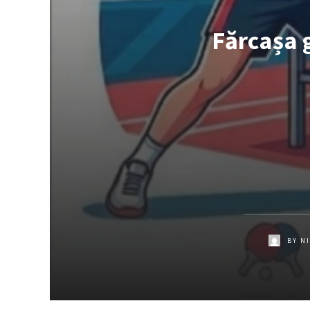
Fărcașa 
BY
N