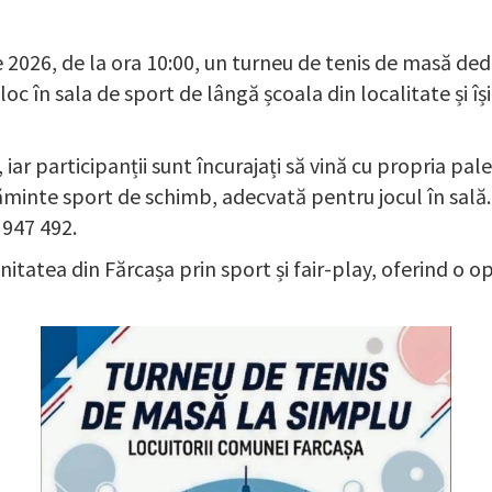
026, de la ora 10:00, un turneu de tenis de masă dedic
oc în sala de sport de lângă școala din localitate și î
ar participanții sunt încurajați să vină cu propria pale
nte sport de schimb, adecvată pentru jocul în sală. Însc
 947 492.
atea din Fărcașa prin sport și fair-play, oferind o o