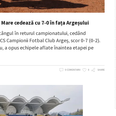
a Mare cedează cu 7-0 în fața Argeșului
tângul în returul campionatului, cedând
ACS Campionii Fotbal Club Argeș, scor 0-7 (0-2).
ău, a opus echipele aflate înaintea etapei pe
0 COMENTARII
0
SHARE