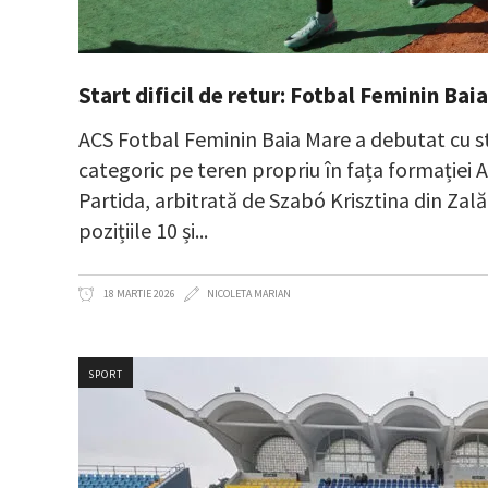
Start dificil de retur: Fotbal Feminin Bai
ACS Fotbal Feminin Baia Mare a debutat cu s
categoric pe teren propriu în fața formației 
Partida, arbitrată de Szabó Krisztina din Zal
pozițiile 10 și
18 MARTIE 2026
NICOLETA MARIAN
SPORT