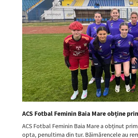
ACS Fotbal Feminin Baia Mare obține pri
ACS Fotbal Feminin Baia Mare a obținut primul
opta, penultima din tur. Băimărencele au remi