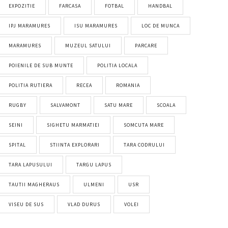
EXPOZITIE
FARCASA
FOTBAL
HANDBAL
IPJ MARAMURES
ISU MARAMURES
LOC DE MUNCA
MARAMURES
MUZEUL SATULUI
PARCARE
POIENILE DE SUB MUNTE
POLITIA LOCALA
POLITIA RUTIERA
RECEA
ROMANIA
RUGBY
SALVAMONT
SATU MARE
SCOALA
SEINI
SIGHETU MARMATIEI
SOMCUTA MARE
SPITAL
STIINTA EXPLORARI
TARA CODRULUI
TARA LAPUSULUI
TARGU LAPUS
TAUTII MAGHERAUS
ULMENI
USR
VISEU DE SUS
VLAD DURUS
VOLEI