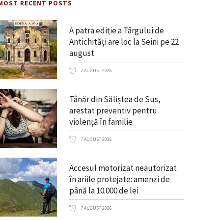
MOST RECENT POSTS
A patra ediție a Târgului de
Antichități are loc la Seini pe 22
august
7 AUGUST 2026
Tânăr din Săliștea de Sus,
arestat preventiv pentru
violență în familie
7 AUGUST 2026
Accesul motorizat neautorizat
în ariile protejate: amenzi de
până la 10.000 de lei
7 AUGUST 2026