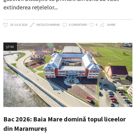
extinderea rețelelor
26 IULIE 2026
NICOLETA MARIAN
0 COMENTARII
0
SHARE
ȘTIRI
Bac 2026: Baia Mare domină topul liceelor
din Maramureș