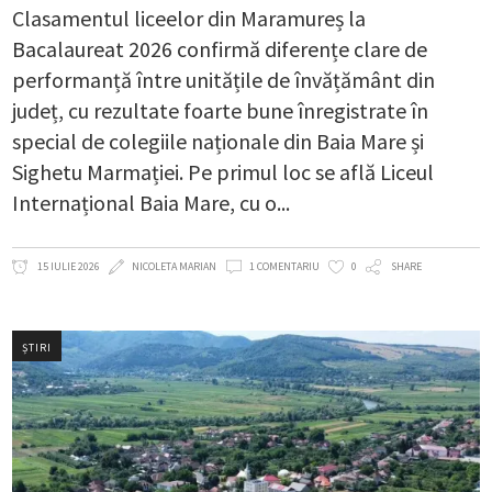
Clasamentul liceelor din Maramureș la
Bacalaureat 2026 confirmă diferențe clare de
performanță între unitățile de învățământ din
județ, cu rezultate foarte bune înregistrate în
special de colegiile naționale din Baia Mare și
Sighetu Marmației. Pe primul loc se află Liceul
Internațional Baia Mare, cu o
15 IULIE 2026
NICOLETA MARIAN
1 COMENTARIU
0
SHARE
ȘTIRI