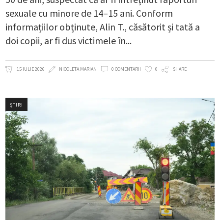
sexuale cu minore de 14–15 ani. Conform
informațiilor obținute, Alin T., căsătorit și tată a
doi copii, ar fi dus victimele în
15 IULIE 2026
NICOLETA MARIAN
0 COMENTARII
0
SHARE
ȘTIRI