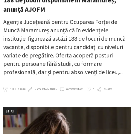
anunță AJOFM
Agenția Județeană pentru Ocuparea Forței de
Muncă Maramureș anunță că în evidențele
instituției figurează astăzi 188 de locuri de muncă
vacante, disponibile pentru candidați cu niveluri
variate de pregătire. Oferta acoperă posturi
pentru persoane fără studii, cu formare
profesională, dar și pentru absolvenți de liceu,
1 IULIE 2026
NICOLETA MARIAN
0 COMENTARII
0
SHARE
ȘTIRI