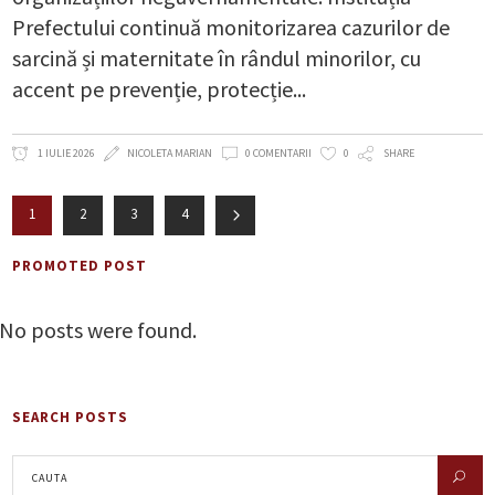
Prefectului continuă monitorizarea cazurilor de
sarcină și maternitate în rândul minorilor, cu
accent pe prevenție, protecție
1 IULIE 2026
NICOLETA MARIAN
0 COMENTARII
0
SHARE
1
2
3
4
PROMOTED POST
No posts were found.
SEARCH POSTS