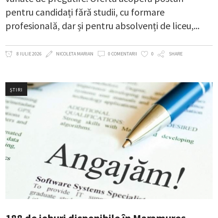
pentru candidați fără studii, cu formare
profesională, dar și pentru absolvenți de liceu,
8 IULIE 2026
NICOLETA MARIAN
0 COMENTARII
0
SHARE
ȘTIRI
188 de joburi disponibile în Maramureș,