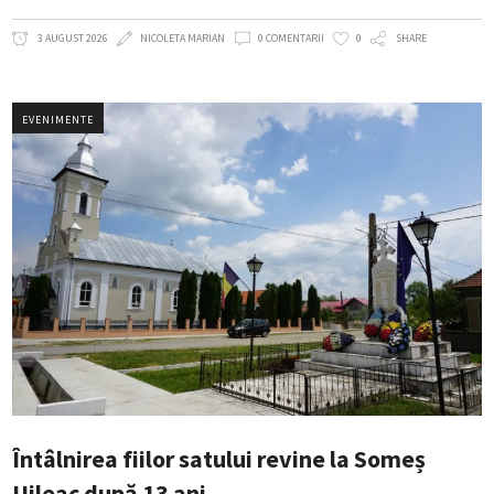
3 AUGUST 2026
NICOLETA MARIAN
0 COMENTARII
0
SHARE
EVENIMENTE
Întâlnirea fiilor satului revine la Someș
Uileac după 13 ani