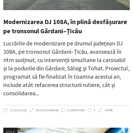
Modernizarea DJ 108A, în plină desfășurare
pe tronsonul Gârdani–Țicău
Lucrările de modernizare pe drumul județean DJ
108A, pe tronsonul Gârdani–Țicău, avansează în
ritm susținut, cu intervenții simultane la carosabil
și la podurile din Gârdani, Sălsig și Tohat. Proiectul,
programat să fie finalizat în toamna acestui an,
include atât refacerea structurii rutiere, cât și
consolidarea
13 IULIE 2026
NICOLETA MARIAN
0 COMENTARII
0
SHARE
UTILE