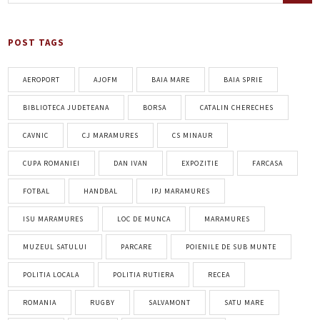
POST TAGS
AEROPORT
AJOFM
BAIA MARE
BAIA SPRIE
BIBLIOTECA JUDETEANA
BORSA
CATALIN CHERECHES
CAVNIC
CJ MARAMURES
CS MINAUR
CUPA ROMANIEI
DAN IVAN
EXPOZITIE
FARCASA
FOTBAL
HANDBAL
IPJ MARAMURES
ISU MARAMURES
LOC DE MUNCA
MARAMURES
MUZEUL SATULUI
PARCARE
POIENILE DE SUB MUNTE
POLITIA LOCALA
POLITIA RUTIERA
RECEA
ROMANIA
RUGBY
SALVAMONT
SATU MARE