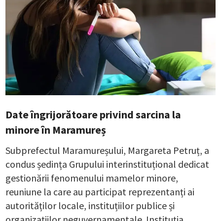
Date îngrijorătoare privind sarcina la
minore în Maramureș
Subprefectul Maramureșului, Margareta Petruț, a
condus ședința Grupului interinstituțional dedicat
gestionării fenomenului mamelor minore,
reuniune la care au participat reprezentanți ai
autorităților locale, instituțiilor publice și
organizațiilor neguvernamentale. Instituția