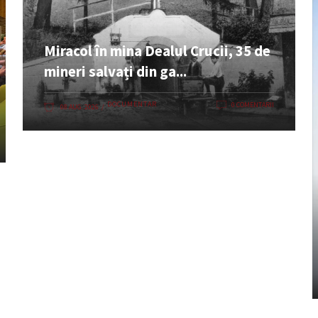
Miracol în mina Dealul Crucii, 35 de
mineri salvați din ga...
DOCUMENTAR
0 COMENTARII
08 AUG. 2026