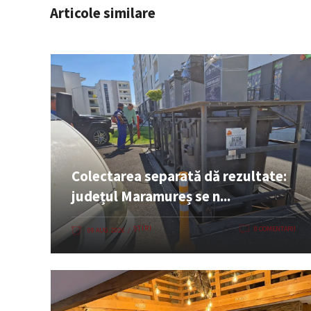
Articole similare
Colectarea separată dă rezultate:
județul Maramureș se n...
ȘTIRI
0 COMENTARII
09 AUG. 2026