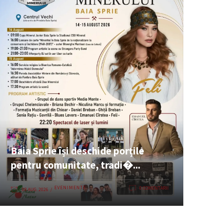
Baia Sprie își deschide porțile
pentru comunitate, tradi�...
EVENIMENTE
0 COMENTARII
08 AUG. 2026