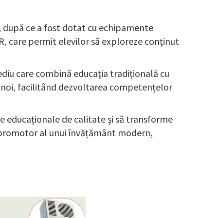
, după ce a fost dotat cu echipamente
R, care permit elevilor să exploreze conținut
mediu care combină educația tradițională cu
i noi, facilitând dezvoltarea competențelor
se educaționale de calitate și să transforme
 de promotor al unui învățământ modern,