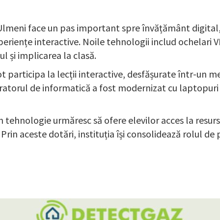
 Ulmeni face un pas important spre învățământ digital
riențe interactive. Noile tehnologii includ ochelari V
l și implicarea la clasă.
t participa la lecții interactive, desfășurate într-un 
oratorul de informatică a fost modernizat cu laptopur
 în tehnologie urmăresc să ofere elevilor acces la resur
 Prin aceste dotări, instituția își consolidează rolul