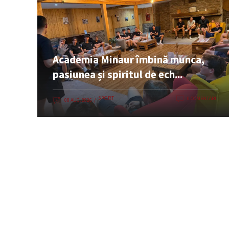
Academia Minaur îmbină munca,
pasiunea și spiritul de ech...
SPORT
0 COMENTARII
08 AUG. 2026