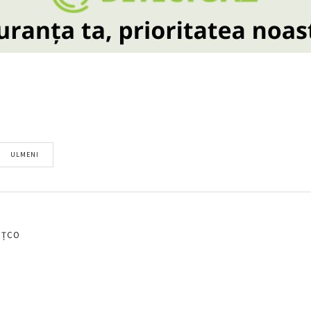
ULMENI
EȚCO