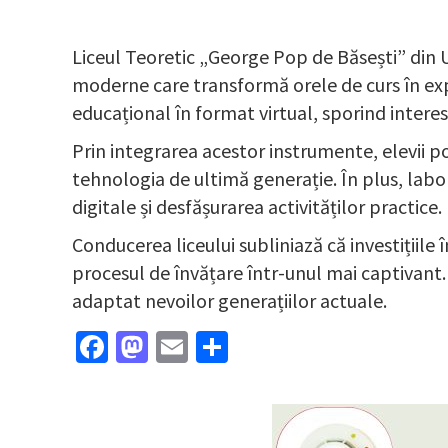
Liceul Teoretic „George Pop de Băsești” din
moderne care transformă orele de curs în expe
educațional în format virtual, sporind interesu
Prin integrarea acestor instrumente, elevii po
tehnologia de ultimă generație. În plus, lab
digitale și desfășurarea activităților practice.
Conducerea liceului subliniază că investițiile
procesul de învățare într-unul mai captivant.
adaptat nevoilor generațiilor actuale.
Facebook
Mastodon
Email
Partajează