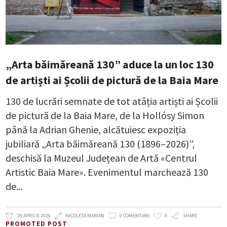
„Arta băimăreană 130” aduce la un loc 130
de artiști ai Școlii de pictură de la Baia Mare
130 de lucrări semnate de tot atâția artiști ai Școlii
de pictură de la Baia Mare, de la Hollósy Simon
până la Adrian Ghenie, alcătuiesc expoziția
jubiliară „Arta băimăreană 130 (1896–2026)”,
deschisă la Muzeul Județean de Artă «Centrul
Artistic Baia Mare». Evenimentul marchează 130
de
28 APRILIE 2026
NICOLETA MARIAN
0 COMENTARII
0
SHARE
PROMOTED POST