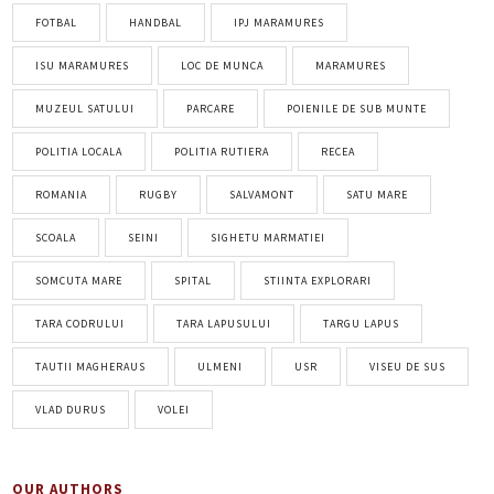
FOTBAL
HANDBAL
IPJ MARAMURES
ISU MARAMURES
LOC DE MUNCA
MARAMURES
MUZEUL SATULUI
PARCARE
POIENILE DE SUB MUNTE
POLITIA LOCALA
POLITIA RUTIERA
RECEA
ROMANIA
RUGBY
SALVAMONT
SATU MARE
SCOALA
SEINI
SIGHETU MARMATIEI
SOMCUTA MARE
SPITAL
STIINTA EXPLORARI
TARA CODRULUI
TARA LAPUSULUI
TARGU LAPUS
TAUTII MAGHERAUS
ULMENI
USR
VISEU DE SUS
VLAD DURUS
VOLEI
OUR AUTHORS