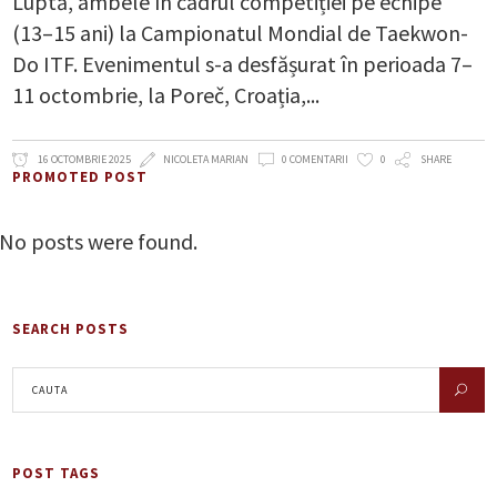
Luptă, ambele în cadrul competiției pe echipe
(13–15 ani) la Campionatul Mondial de Taekwon-
Do ITF. Evenimentul s-a desfășurat în perioada 7–
11 octombrie, la Poreč, Croația,
16 OCTOMBRIE 2025
NICOLETA MARIAN
0 COMENTARII
0
SHARE
PROMOTED POST
No posts were found.
SEARCH POSTS
POST TAGS