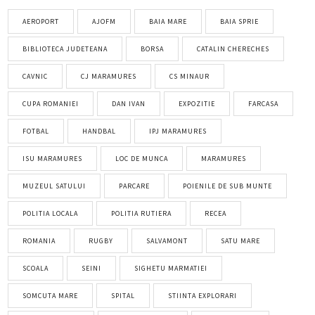
AEROPORT
AJOFM
BAIA MARE
BAIA SPRIE
BIBLIOTECA JUDETEANA
BORSA
CATALIN CHERECHES
CAVNIC
CJ MARAMURES
CS MINAUR
CUPA ROMANIEI
DAN IVAN
EXPOZITIE
FARCASA
FOTBAL
HANDBAL
IPJ MARAMURES
ISU MARAMURES
LOC DE MUNCA
MARAMURES
MUZEUL SATULUI
PARCARE
POIENILE DE SUB MUNTE
POLITIA LOCALA
POLITIA RUTIERA
RECEA
ROMANIA
RUGBY
SALVAMONT
SATU MARE
SCOALA
SEINI
SIGHETU MARMATIEI
SOMCUTA MARE
SPITAL
STIINTA EXPLORARI