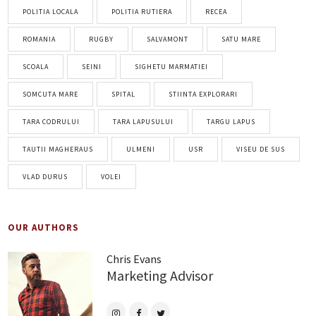
POLITIA LOCALA
POLITIA RUTIERA
RECEA
ROMANIA
RUGBY
SALVAMONT
SATU MARE
SCOALA
SEINI
SIGHETU MARMATIEI
SOMCUTA MARE
SPITAL
STIINTA EXPLORARI
TARA CODRULUI
TARA LAPUSULUI
TARGU LAPUS
TAUTII MAGHERAUS
ULMENI
USR
VISEU DE SUS
VLAD DURUS
VOLEI
OUR AUTHORS
Chris Evans
Marketing Advisor