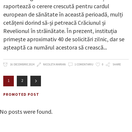
raportează o cerere crescută pentru cardul
european de sănătate în această perioadă, mulți
cetățeni dorind să-și petreacă Crăciunul și
Revelionul în străinătate. În prezent, instituția
primește aproximativ 40 de solicitări zilnic, dar se
așteaptă ca numărul acestora să crească
16 DECEMBRIE 2024
NICOLETA MARIAN
1 COMENTARIU
0
SHARE
1
2
PROMOTED POST
No posts were found.