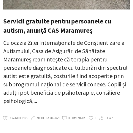
Servicii gratuite pentru persoanele cu
autism, anunță CAS Maramureș
Cu ocazia Zilei Internaționale de Conștientizare a
Autismului, Casa de Asigurări de Sănătate
Maramureș reamintește că terapia pentru
persoanele diagnosticate cu tulburări din spectrul
autist este gratuită, costurile fiind acoperite prin
subprogramul național de servicii conexe. Copiii și
adulții pot beneficia de psihoterapie, consiliere
psihologică,
6 APRILIE 2026
NICOLETA MARIAN
0 COMENTARII
0
SHARE