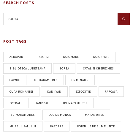
SEARCH POSTS
POST TAGS
AEROPORT
AJOFM
BAIA MARE
BAIA SPRIE
BIBLIOTECA JUDETEANA
BORSA
CATALIN CHERECHES
CAVNIC
CJ MARAMURES
CS MINAUR
CUPA ROMANIEI
DAN IVAN
EXPOZITIE
FARCASA
FOTBAL
HANDBAL
IPJ MARAMURES
ISU MARAMURES
LOC DE MUNCA
MARAMURES
MUZEUL SATULUI
PARCARE
POIENILE DE SUB MUNTE