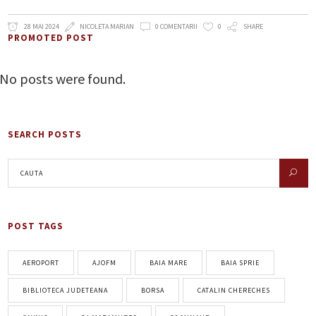
28 MAI 2024
NICOLETA MARIAN
0 COMENTARII
0
SHARE
PROMOTED POST
No posts were found.
SEARCH POSTS
POST TAGS
AEROPORT
AJOFM
BAIA MARE
BAIA SPRIE
BIBLIOTECA JUDETEANA
BORSA
CATALIN CHERECHES