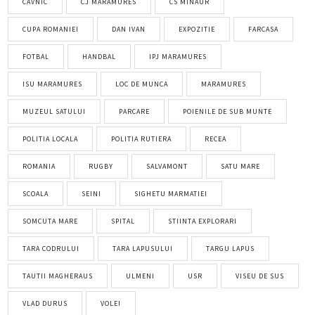
CAVNIC
CJ MARAMURES
CS MINAUR
CUPA ROMANIEI
DAN IVAN
EXPOZITIE
FARCASA
FOTBAL
HANDBAL
IPJ MARAMURES
ISU MARAMURES
LOC DE MUNCA
MARAMURES
MUZEUL SATULUI
PARCARE
POIENILE DE SUB MUNTE
POLITIA LOCALA
POLITIA RUTIERA
RECEA
ROMANIA
RUGBY
SALVAMONT
SATU MARE
SCOALA
SEINI
SIGHETU MARMATIEI
SOMCUTA MARE
SPITAL
STIINTA EXPLORARI
TARA CODRULUI
TARA LAPUSULUI
TARGU LAPUS
TAUTII MAGHERAUS
ULMENI
USR
VISEU DE SUS
VLAD DURUS
VOLEI