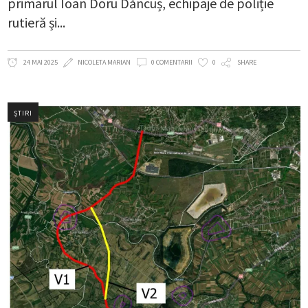
primarul Ioan Doru Dăncuș, echipaje de poliție
rutieră și
24 MAI 2025
NICOLETA MARIAN
0 COMENTARII
0
SHARE
ȘTIRI