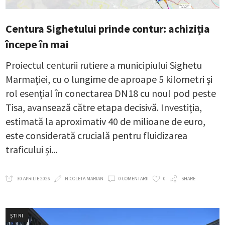
Centura Sighetului prinde contur: achiziția
începe în mai
Proiectul centurii rutiere a municipiului Sighetu
Marmației, cu o lungime de aproape 5 kilometri și
rol esențial în conectarea DN18 cu noul pod peste
Tisa, avansează către etapa decisivă. Investiția,
estimată la aproximativ 40 de milioane de euro,
este considerată crucială pentru fluidizarea
traficului și
30 APRILIE 2026
NICOLETA MARIAN
0 COMENTARII
0
SHARE
ȘTIRI