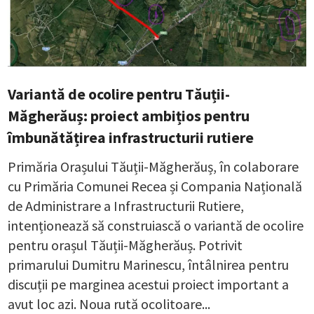
Variantă de ocolire pentru Tăuții-
Măgherăuș: proiect ambițios pentru
îmbunătățirea infrastructurii rutiere
Primăria Orașului Tăuții-Măgherăuș, în colaborare
cu Primăria Comunei Recea și Compania Națională
de Administrare a Infrastructurii Rutiere,
intenționează să construiască o variantă de ocolire
pentru orașul Tăuții-Măgherăuș. Potrivit
primarului Dumitru Marinescu, întâlnirea pentru
discuții pe marginea acestui proiect important a
avut loc azi. Noua rută ocolitoare