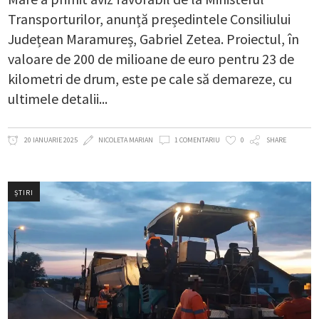
Transporturilor, anunță președintele Consiliului
Județean Maramureș, Gabriel Zetea. Proiectul, în
valoare de 200 de milioane de euro pentru 23 de
kilometri de drum, este pe cale să demareze, cu
ultimele detalii
20 IANUARIE 2025
NICOLETA MARIAN
1 COMENTARIU
0
SHARE
ȘTIRI