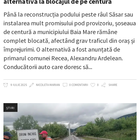
alternativă la blocajul de pe centură
Până la reconstrucția podului peste râul Săsar sau
instalarea mult promisului pod provizoriu, șoseaua
de centură a municipiului Baia Mare rămâne
complet blocată, afectând grav traficul din oraș și
împrejurimi. O alternativă a fost anunțată de
primarul comunei Recea, Alexandru Ardelean.
Conducătorii auto care doresc să
9 IULIE 2025
NICOLETA MARIAN
0 COMENTARII
0
SHARE
ȘTIRI