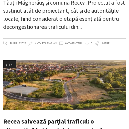
Tăuții Măgherăuș și comuna Recea. Proiectul a fost
susținut atât de proiectant, cât și de autoritățile
locale, fiind considerat o etapă esențială pentru
decongestionarea traficului din
10 IULIE 2025
NICOLETA MARIAN
0 COMENTARII
0
SHARE
ȘTIRI
Recea salvează parțial traficul: o