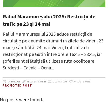
Raliul Maramureșului 2025: Restricții de
trafic pe 23 și 24 mai
Raliul Maramureșului 2025 aduce restricții de
circulație pe anumite drumuri în zilele de vineri, 23
mai, și sâmbătă, 24 mai. Vineri, traficul va fi
restricționat pe Gutin între orele 16:45 – 23:45, iar
șoferii sunt sfătuiți să utilizeze ruta ocolitoare
Surdești – Cavnic – Ocna
14 MAI 2025
NICOLETA MARIAN
0 COMENTARII
0
SHARE
PROMOTED POST
No posts were found.