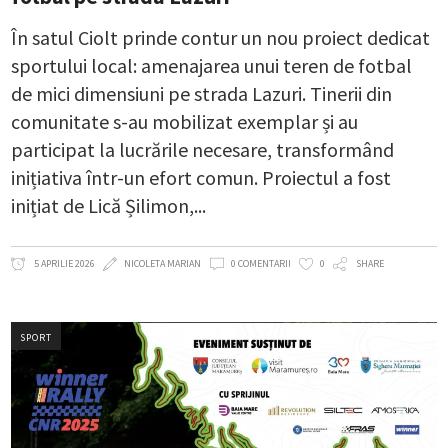
În satul Ciolt prinde contur un nou proiect dedicat
sportului local: amenajarea unui teren de fotbal
de mici dimensiuni pe strada Lazuri. Tinerii din
comunitate s-au mobilizat exemplar și au
participat la lucrările necesare, transformând
inițiativa într-un efort comun. Proiectul a fost
inițiat de Lică Șilimon,
5 APRILIE 2026
NICOLETA MARIAN
0 COMENTARII
0
SHARE
SPORT