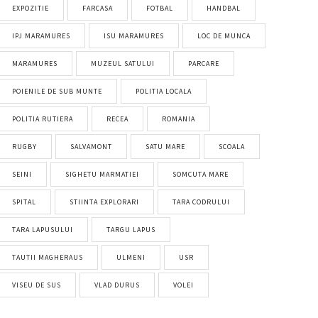
EXPOZITIE
FARCASA
FOTBAL
HANDBAL
IPJ MARAMURES
ISU MARAMURES
LOC DE MUNCA
MARAMURES
MUZEUL SATULUI
PARCARE
POIENILE DE SUB MUNTE
POLITIA LOCALA
POLITIA RUTIERA
RECEA
ROMANIA
RUGBY
SALVAMONT
SATU MARE
SCOALA
SEINI
SIGHETU MARMATIEI
SOMCUTA MARE
SPITAL
STIINTA EXPLORARI
TARA CODRULUI
TARA LAPUSULUI
TARGU LAPUS
TAUTII MAGHERAUS
ULMENI
USR
VISEU DE SUS
VLAD DURUS
VOLEI