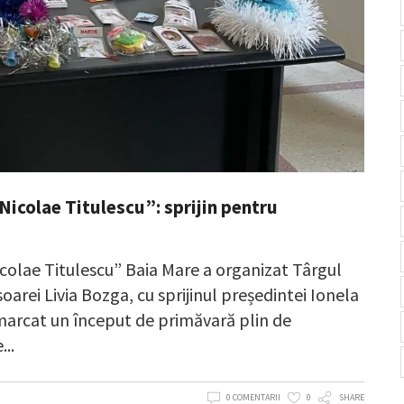
Nicolae Titulescu”: sprijin pentru
icolae Titulescu” Baia Mare a organizat Târgul
arei Livia Bozga, cu sprijinul președintei Ionela
 marcat un început de primăvară plin de
e
0 COMENTARII
0
SHARE