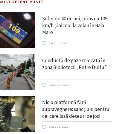
MOST RECENT POSTS
Șofer de 40 de ani, prins cu 109
km/h și alcool la volan în Baia
Mare
6 AUGUST 2026
Conductă de gaze relocată în
zona Bibliotecii „Petre Dulfu”
6 AUGUST 2026
Nicio platformă fără
supraveghere: sancțiuni pentru
cei care lasă deșeuri pe jos!
6 AUGUST 2026