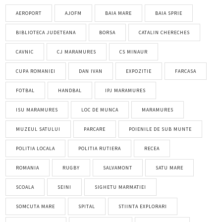
AEROPORT
AJOFM
BAIA MARE
BAIA SPRIE
BIBLIOTECA JUDETEANA
BORSA
CATALIN CHERECHES
CAVNIC
CJ MARAMURES
CS MINAUR
CUPA ROMANIEI
DAN IVAN
EXPOZITIE
FARCASA
FOTBAL
HANDBAL
IPJ MARAMURES
ISU MARAMURES
LOC DE MUNCA
MARAMURES
MUZEUL SATULUI
PARCARE
POIENILE DE SUB MUNTE
POLITIA LOCALA
POLITIA RUTIERA
RECEA
ROMANIA
RUGBY
SALVAMONT
SATU MARE
SCOALA
SEINI
SIGHETU MARMATIEI
SOMCUTA MARE
SPITAL
STIINTA EXPLORARI