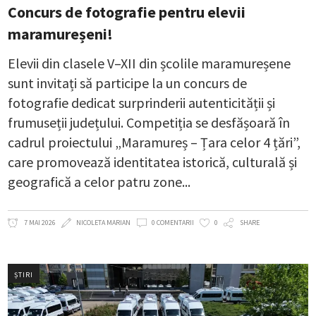
Concurs de fotografie pentru elevii
maramureșeni!
Elevii din clasele V–XII din școlile maramureșene
sunt invitați să participe la un concurs de
fotografie dedicat surprinderii autenticității și
frumuseții județului. Competiția se desfășoară în
cadrul proiectului „Maramureș – Țara celor 4 țări”,
care promovează identitatea istorică, culturală și
geografică a celor patru zone
7 MAI 2026
NICOLETA MARIAN
0 COMENTARII
0
SHARE
ȘTIRI