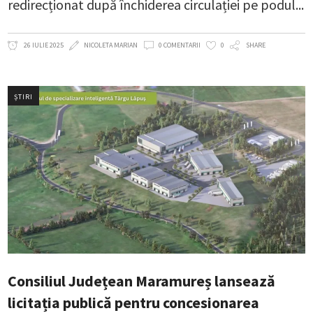
redirecționat după închiderea circulației pe podul
26 IULIE 2025
NICOLETA MARIAN
0 COMENTARII
0
SHARE
ȘTIRI
Consiliul Județean Maramureș lansează
licitația publică pentru concesionarea