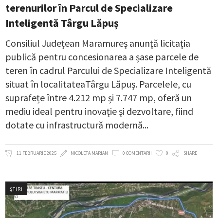
terenurilor în Parcul de Specializare
Inteligentă Târgu Lăpuș
Consiliul Județean Maramureș anunță licitația
publică pentru concesionarea a șase parcele de
teren în cadrul Parcului de Specializare Inteligentă
situat în localitateaTârgu Lăpuș. Parcelele, cu
suprafețe între 4.212 mp și 7.747 mp, oferă un
mediu ideal pentru inovație și dezvoltare, fiind
dotate cu infrastructură modernă
11 FEBRUARIE 2025
NICOLETA MARIAN
0 COMENTARII
0
SHARE
ȘTIRI