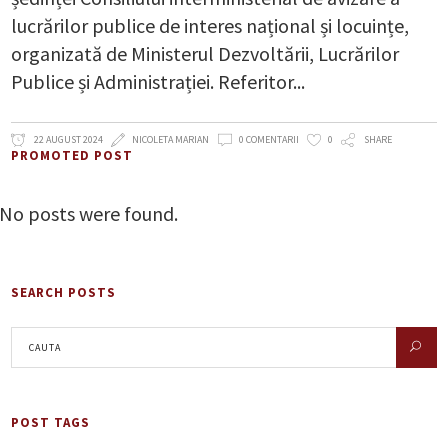
lucrărilor publice de interes național și locuințe,
organizată de Ministerul Dezvoltării, Lucrărilor
Publice și Administrației. Referitor
22 AUGUST 2024
NICOLETA MARIAN
0 COMENTARII
0
SHARE
PROMOTED POST
No posts were found.
SEARCH POSTS
POST TAGS