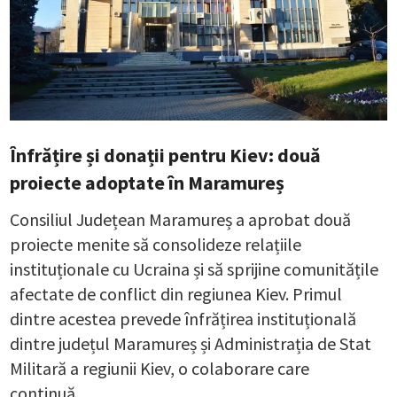
Înfrățire și donații pentru Kiev: două
proiecte adoptate în Maramureș
Consiliul Județean Maramureș a aprobat două
proiecte menite să consolideze relațiile
instituționale cu Ucraina și să sprijine comunitățile
afectate de conflict din regiunea Kiev. Primul
dintre acestea prevede înfrățirea instituțională
dintre județul Maramureș și Administrația de Stat
Militară a regiunii Kiev, o colaborare care
continuă