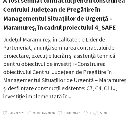
A fost semnat contractul pentru construirea
Centrului Judeţean de Pregătire în
Managementul Situațiilor de Urgență –
Maramureş, în cadrul proiectului 4_SAFE
Județul Maramureș, în calitate de Lider de
Parteneriat, anunță semnarea contractului de
proiectare, execuție lucrări și asistență tehnică
pentru obiectivul de investiții «Construirea
obiectivului Centrul Județean de Pregătire în
Managementul Situațiilor de Urgență – Maramureș
și desființare construcții existente: C7, C4, C11»,
investiție implementată în
20 MAI 2026
NICOLETA MARIAN
0 COMENTARII
0
SHARE