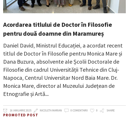
Acordarea titlului de Doctor în Filosofie
pentru două doamne din Maramureș
Daniel David, Ministrul Educației, a acordat recent
titlul de Doctor în Filosofie pentru Monica Mare și
Dana Buzura, absolvente ale Școlii Doctorale de
Filosofie din cadrul Universității Tehnice din Cluj-
Napoca, Centrul Universitar Nord Baia Mare. Dr.
Monica Mare, director al Muzeului Județean de
Etnografie și Artă
16 IANUARIE 2025
NICOLETA MARIAN
0 COMENTARII
0
SHARE
PROMOTED POST