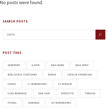
No posts were found.
SEARCH POSTS
POST TAGS
AEROPORT
AJOFM
BAIA MARE
BAIA SPRIE
BIBLIOTECA JUDETEANA
BORSA
CATALIN CHERECHES
CAVNIC
CJ MARAMURES
CS MINAUR
CUPA ROMANIEI
DAN IVAN
EXPOZITIE
FARCASA
FOTBAL
HANDBAL
IPJ MARAMURES