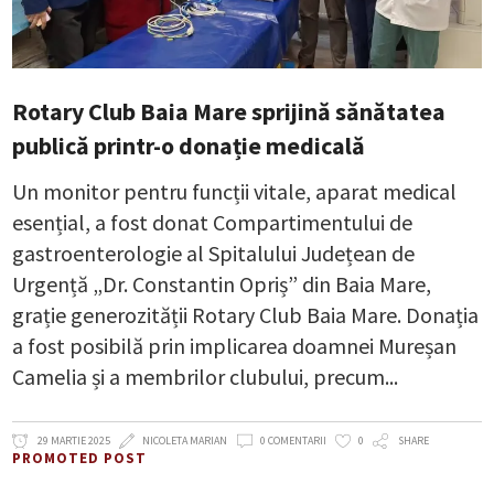
Rotary Club Baia Mare sprijină sănătatea
publică printr-o donație medicală
Un monitor pentru funcții vitale, aparat medical
esențial, a fost donat Compartimentului de
gastroenterologie al Spitalului Județean de
Urgență „Dr. Constantin Opriș” din Baia Mare,
grație generozității Rotary Club Baia Mare. Donația
a fost posibilă prin implicarea doamnei Mureșan
Camelia și a membrilor clubului, precum
29 MARTIE 2025
NICOLETA MARIAN
0 COMENTARII
0
SHARE
PROMOTED POST