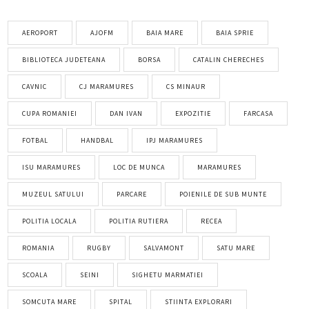
AEROPORT
AJOFM
BAIA MARE
BAIA SPRIE
BIBLIOTECA JUDETEANA
BORSA
CATALIN CHERECHES
CAVNIC
CJ MARAMURES
CS MINAUR
CUPA ROMANIEI
DAN IVAN
EXPOZITIE
FARCASA
FOTBAL
HANDBAL
IPJ MARAMURES
ISU MARAMURES
LOC DE MUNCA
MARAMURES
MUZEUL SATULUI
PARCARE
POIENILE DE SUB MUNTE
POLITIA LOCALA
POLITIA RUTIERA
RECEA
ROMANIA
RUGBY
SALVAMONT
SATU MARE
SCOALA
SEINI
SIGHETU MARMATIEI
SOMCUTA MARE
SPITAL
STIINTA EXPLORARI