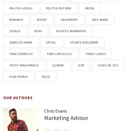
POLITIA LOCALA
POLITIA RUTIERA
RECEA
ROMANIA
RUGBY
SALVAMONT
SATU MARE
SCOALA
SEINI
SIGHETU MARMATIEI
SOMCUTA MARE
SPITAL
STIINTA EXPLORARI
TARA CODRULUI
TARA LAPUSULUI
TARGU LAPUS
TAUTII MAGHERAUS
ULMENI
USR
VISEU DE SUS
VLAD DURUS
VOLEI
OUR AUTHORS
Chris Evans
Marketing Advisor