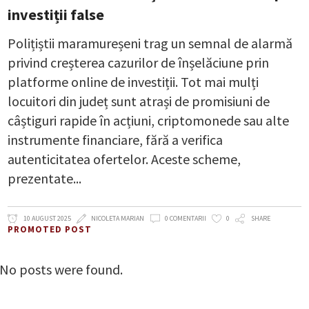
investiții false
Polițiștii maramureșeni trag un semnal de alarmă
privind creșterea cazurilor de înșelăciune prin
platforme online de investiții. Tot mai mulți
locuitori din județ sunt atrași de promisiuni de
câștiguri rapide în acțiuni, criptomonede sau alte
instrumente financiare, fără a verifica
autenticitatea ofertelor. Aceste scheme,
prezentate
10 AUGUST 2025
NICOLETA MARIAN
0 COMENTARII
0
SHARE
PROMOTED POST
No posts were found.