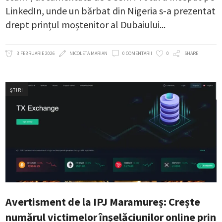
LinkedIn, unde un bărbat din Nigeria s-a prezentat
drept prințul moștenitor al Dubaiului
3 FEBRUARIE 2026
NICOLETA MARIAN
0 COMENTARII
0
SHARE
ȘTIRI
Avertisment de la IPJ Maramureș: Crește
numărul victimelor înșelăciunilor online prin