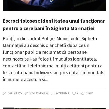
Escroci folosesc identitatea unui funcționar
pentru a cere bani în Sighetu Marmației
Polițiștii din cadrul Poliției Municipiului Sighetu
Marmației au deschis o anchetă după ce un
funcționar public a reclamat că persoane
necunoscute i-au folosit fraudulos identitatea,
contactând telefonic mai mulți cetățeni pentru a
le solicita bani. Indivizii s-au prezentat în mod fals
în numele acestuia și
14 IUNIE 2026
NICOLETA MARIAN
0 COMENTARII
0
SHARE