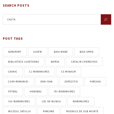
SEARCH POSTS
POST TAGS
AEROPORT
AJOFM
BAIA MARE
BAIA SPRIE
BIBLIOTECA JUDETEANA
BORSA
CATALIN CHERECHES
CAVNIC
CJ MARAMURES
CS MINAUR
CUPA ROMANIEI
DAN IVAN
EXPOZITIE
FARCASA
FOTBAL
HANDBAL
IPJ MARAMURES
ISU MARAMURES
LOC DE MUNCA
MARAMURES
MUZEUL SATULUI
PARCARE
POIENILE DE SUB MUNTE