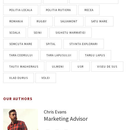
POLITIA LOCALA
POLITIA RUTIERA
RECEA
ROMANIA
RUGBY
SALVAMONT
SATU MARE
SCOALA
SEINI
SIGHETU MARMATIEI
SOMCUTA MARE
SPITAL
STIINTA EXPLORARI
TARA CODRULUI
TARA LAPUSULUI
TARGU LAPUS
TAUTII MAGHERAUS
ULMENI
USR
VISEU DE SUS
VLAD DURUS
VOLEI
OUR AUTHORS
Chris Evans
Marketing Advisor