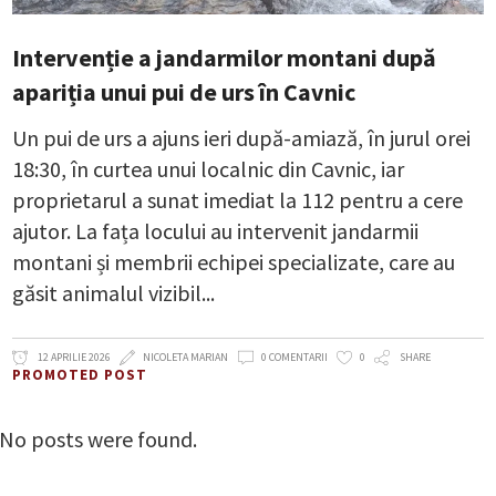
Intervenție a jandarmilor montani după
apariția unui pui de urs în Cavnic
Un pui de urs a ajuns ieri după-amiază, în jurul orei
18:30, în curtea unui localnic din Cavnic, iar
proprietarul a sunat imediat la 112 pentru a cere
ajutor. La fața locului au intervenit jandarmii
montani și membrii echipei specializate, care au
găsit animalul vizibil
12 APRILIE 2026
NICOLETA MARIAN
0 COMENTARII
0
SHARE
PROMOTED POST
No posts were found.