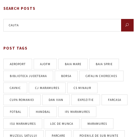
SEARCH POSTS
POST TAGS
AEROPORT
AJOFM
BAIA MARE
BAIA SPRIE
BIBLIOTECA JUDETEANA
BORSA
CATALIN CHERECHES
CAVNIC
CJ MARAMURES
CS MINAUR
CUPA ROMANIEI
DAN IVAN
EXPOZITIE
FARCASA
FOTBAL
HANDBAL
IPJ MARAMURES
ISU MARAMURES
LOC DE MUNCA
MARAMURES
MUZEUL SATULUI
PARCARE
POIENILE DE SUB MUNTE