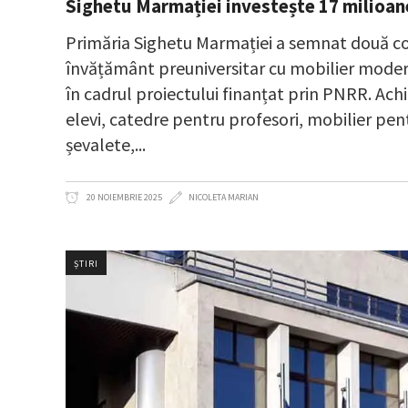
Sighetu Marmației investește 17 milioane
Primăria Sighetu Marmației a semnat două co
învățământ preuniversitar cu mobilier modern
în cadrul proiectului finanțat prin PNRR. Achi
elevi, catedre pentru profesori, mobilier pent
șevalete,
20 NOIEMBRIE 2025
NICOLETA MARIAN
ȘTIRI