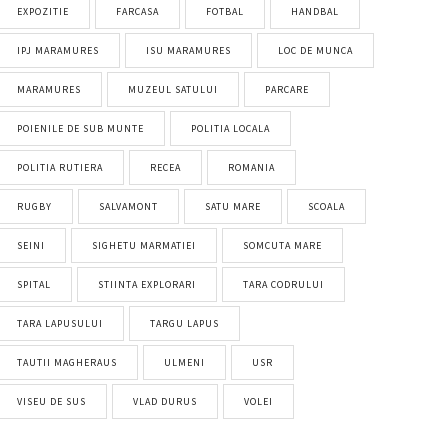
EXPOZITIE
FARCASA
FOTBAL
HANDBAL
IPJ MARAMURES
ISU MARAMURES
LOC DE MUNCA
MARAMURES
MUZEUL SATULUI
PARCARE
POIENILE DE SUB MUNTE
POLITIA LOCALA
POLITIA RUTIERA
RECEA
ROMANIA
RUGBY
SALVAMONT
SATU MARE
SCOALA
SEINI
SIGHETU MARMATIEI
SOMCUTA MARE
SPITAL
STIINTA EXPLORARI
TARA CODRULUI
TARA LAPUSULUI
TARGU LAPUS
TAUTII MAGHERAUS
ULMENI
USR
VISEU DE SUS
VLAD DURUS
VOLEI