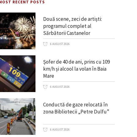
MOST RECENT POSTS
Două scene, zeci de artiști:
programul complet al
Sărbătorii Castanelor
6 AUGUST 2026
Șofer de 40 de ani, prins cu 109
km/h și alcool la volan în Baia
Mare
6 AUGUST 2026
Conductă de gaze relocată în
zona Bibliotecii „Petre Dulfu”
6 AUGUST 2026