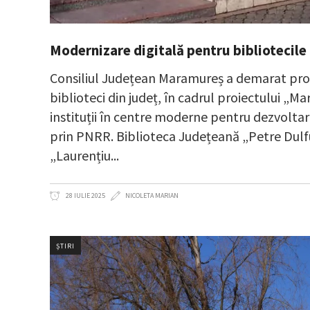
Modernizare digitală pentru bibliotecil
Consiliul Județean Maramureș a demarat proc
biblioteci din județ, în cadrul proiectului „M
instituții în centre moderne pentru dezvoltare
prin PNRR. Biblioteca Județeană „Petre Dulfu
„Laurențiu
28 IULIE 2025
NICOLETA MARIAN
ȘTIRI