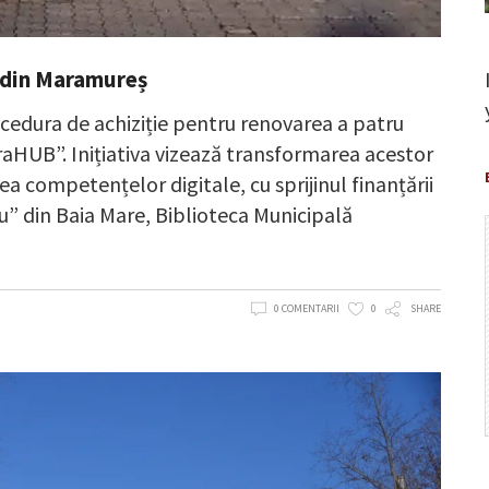
e din Maramureș
edura de achiziție pentru renovarea a patru
araHUB”. Inițiativa vizează transformarea acestor
a competențelor digitale, cu sprijinul finanțării
” din Baia Mare, Biblioteca Municipală
0 COMENTARII
0
SHARE