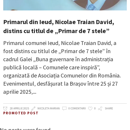
Primarul din Ieud, Nicolae Traian David,
distins cu titlul de „Primar de 7 stele”
Primarul comunei Ieud, Nicolae Traian David, a
fost distins cu titlul de „Primar de 7 stele” în
cadrul Galei „Buna guvernare în administrația
publică locală – Comunele care inspiră”,
organizată de Asociația Comunelor din România.
Evenimentul, desfășurat la Brașov între 25 și 27
aprilie 2025,
28 APRILIE 2025
NICOLETA MARIAN
0 COMENTARII
0
SHARE
PROMOTED POST
No posts were found.